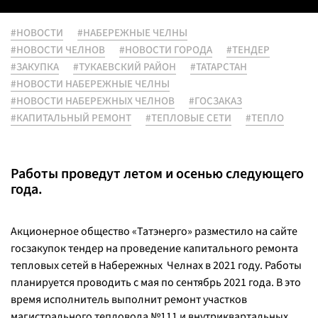
#НОВОСТИ
#НАБЕРЕЖНЫЕ ЧЕЛНЫ
#НОВОСТИ ЧЕЛНОВ
#НОВОСТИ ГОРОДА
#ТЕНДЕР
#ЗАКУПКА
#ТУКАЕВСКИЙ РАЙОН
#ТАТАРСТАН
#НОВОСТИ НАБЕРЕЖНЫЕ ЧЕЛНЫ
#НОВОСТИ НАБЕРЕЖНЫХ ЧЕЛНОВ
#ГОСЗАКАЗ
#КАПИТАЛЬНЫЙ РЕМОНТ
#ТЕПЛОВЫЕ СЕТИ
#ТЕПЛО
Работы проведут летом и осенью следующего
года.
Акционерное общество «Татэнерго» разместило на сайте
госзакупок тендер на проведение капитального ремонта
тепловых сетей в Набережных Челнах в 2021 году. Работы
планируется проводить с мая по сентябрь 2021 года. В это
время исполнитель выполнит ремонт участков
магистрального тепловода №111 и внутриквартальных