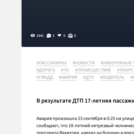
1541
2
0
6
#ПАССАЖИРКА
#НОВОСТИ
#НАБЕРЕЖНЫЕ 
#ДОРОГА
#ЧП
#ПРОИСШЕСТВИЕ
#ТАТАРС
#ГИБДД
#АВАРИЯ
#ДТП
#ВОДИТЕЛЬ
#
В результате ДТП 17-летняя пассаж
Авария произошла 23 сентября в 0:25 на ули
сообщают, что 18-летний нетрезвый челнинец 
проспекта Вахитова, наехал на бордюр и вре