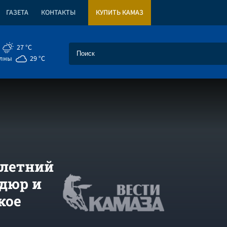
ГАЗЕТА
КОНТАКТЫ
КУПИТЬ КАМАЗ
27 °C
елны
29 °C
-летний
рдюр и
кое