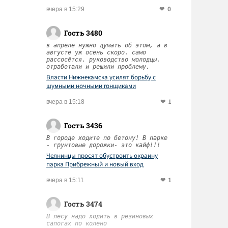
0
вчера в 15:29
Гость 3480
в апреле нужно думать об этом, а в
августе уж осень скоро. само
рассосётся. руководство молодцы.
отработали и решили проблему.
Власти Нижнекамска усилят борьбу с
шумными ночными гонщиками
1
вчера в 15:18
Гость 3436
В городе ходите по бетону! В парке
- грунтовые дорожки- это кайф!!!
Челнинцы просят обустроить окраину
парка Прибрежный и новый вход
1
вчера в 15:11
Гость 3474
В лесу надо ходить в резиновых
сапогах по колено