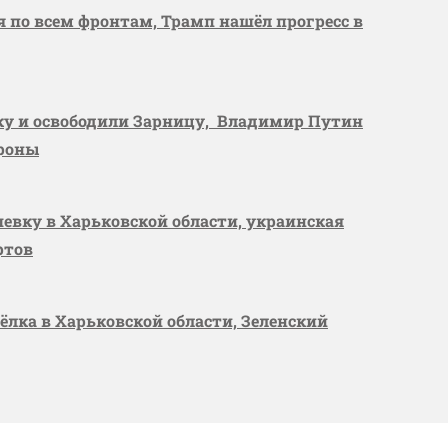
я по всем фронтам, Трамп нашёл прогресс в
вку и освободили Зарницу, Владимир Путин
ороны
шевку в Харьковской области, украинская
ртов
сёлка в Харьковской области, Зеленский