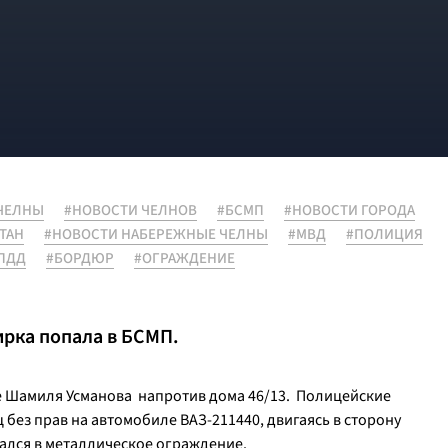
ЧЕЛНЫ
#НОВОСТИ ЧЕЛНОВ
#БСМП
#НОВОСТИ ГОРОДА
ТАН
#НОВОСТИ НАБЕРЕЖНЫЕ ЧЕЛНЫ
#МВД
#ПОЛИЦИЯ
ПДД
#БОРДЮР
#ОГРАЖДЕНИЕ
ирка попала в БСМП.
це Шамиля Усманова напротив дома 46/13. Полицейские
без прав на автомобиле ВАЗ-211440, двигаясь в сторону
зался в металлическое ограждение.