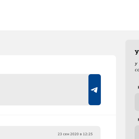
У
У
с
23 сен 2020 в 12:25