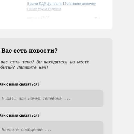
Врачи КДМЦ спасли 12-летнюю девочку
после укуса гадюки
1
вчера в 15:05
 Вас есть новости?
 вас есть тема? Вы находитесь на месте
обытий? Напишите нам!
Как c вами связаться?
Как c вами связаться?