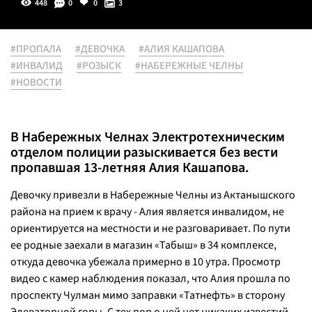
448
0
0
3
#ПРОПАЛА
#ДЕВОЧКА
#АЛИЯ КАШАПОВА
#ИНВАЛИД
#РОЗЫСК
#НАБЕРЕЖНЫЕ ЧЕЛНЫ
#НОВОСТИ
В Набережных Челнах Электротехническим
отделом полиции разыскивается без вести
пропавшая 13-летняя Алия Кашапова.
Девочку привезли в Набережные Челны из Актанышского
района на прием к врачу - Алия является инвалидом, не
ориентируется на местности и не разговаривает. По пути
ее родные заехали в магазин «Табыш» в 34 комплексе,
откуда девочка убежала примерно в 10 утра. Просмотр
видео с камер наблюдения показал, что Алия прошла по
проспекту Чулман мимо заправки «Татнефть» в сторону