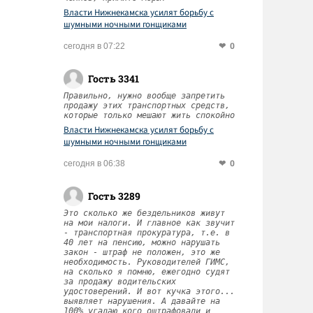
Власти Нижнекамска усилят борьбу с
шумными ночными гонщиками
0
сегодня в 07:22
Гость 3341
Правильно, нужно вообще запретить
продажу этих транспортных средств,
которые только мешают жить спокойно
Власти Нижнекамска усилят борьбу с
шумными ночными гонщиками
0
сегодня в 06:38
Гость 3289
Это сколько же бездельников живут
на мои налоги. И главное как звучит
- транспортная прокуратура, т.е. в
40 лет на пенсию, можно нарушать
закон - штраф не положен, это же
необходимость. Руководителей ГИМС,
на сколько я помню, ежегодно судят
за продажу водительских
удостоверений. И вот кучка этого...
выявляет нарушения. А давайте на
100% угадаю кого оштрафовали и