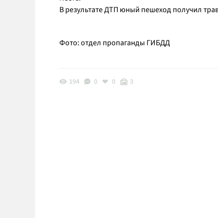
В результате ДТП юный пешеход получил тра
Фото: отдел пропаганды ГИБДД
194
0
0
3