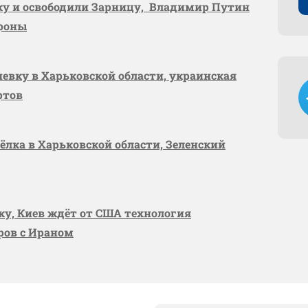
вку и освободили Зарницу, Владимир Путин
ороны
шевку в Харьковской области, украинская
ртов
сёлка в Харьковской области, Зеленский
вку, Киев ждёт от США технология
оров с Ираном