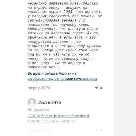
незаконно перевезли плав.средство
на штрафстоянку - дедушек на
весельных нырках 1985 года выпуска,
у которых спасжилеты без печати, не
сертифицирована веревка с 2
поплавками (по научному конец
Александрова), нет огнетушителя и
аптечки на весельной лодке. Ах да,
ракетницы нет, а если есть - это
прокуратура заявляет, что
относиться к огнестрельному оружию.
За то, когда идет судно кого надо
под 80 км в час чуть ли не по
пляжу, потом по судовому ходу -
ответ один - мы не видели и
нарушения нет...
Во время рейда в Челнах на
штрафстоянку отправили семь катеров
0
вчера в 20:38
Гость 3475
Ну уважили
2ГИС добавил на карту юбилейный
логотип Челнов и «КАМАЗа»
0
вчера в 16:39