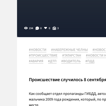
194
0
0
3
#НОВОСТИ
#НАБЕРЕЖНЫЕ ЧЕЛНЫ
#НОВОС
#ПРОИСШЕСТВИЕ
#ТАТАРСТАН
#НОВОСТИ 
#АВАРИЯ
#ДТП
#ВОДИТЕЛЬ
#ПДД
Происшествие случилось 8 сентября 
Как сообщает отдел пропаганды ГИБДД, автол
мальчика 2009 года рождения, который, по 
месте.