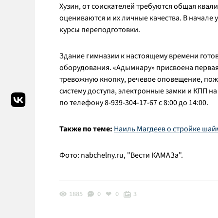
Хузин, от соискателей требуются общая квали
оцениваются и их личные качества. В начале
курсы переподготовки.
Здание гимназии к настоящему времени гото
оборудования. «Адымнару» присвоена первая
тревожную кнопку, речевое оповещение, пож
систему доступа, электронные замки и КПП н
по телефону 8-939-304-17-67 с 8:00 до 14:00.
Также по теме:
Наиль Магдеев о стройке шайм
Фото: nabchelny.ru, "Вести КАМАЗа".
1885
0
0
3