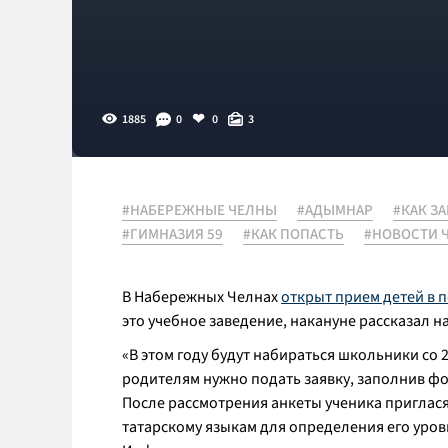
1885
0
0
3
#НАБЕРЕЖНЫЕ ЧЕЛНЫ
#АДЫМНАР
#КАК З
#ГИМНАЗИЯ 59
#КАК ПОПАСТЬ
#НОВОСТИ 
В Набережных Челнах
открыт прием детей в
это учебное заведение, накануне рассказал 
«В этом году будут набираться школьники со 2 
родителям нужно подать заявку, заполнив фо
После рассмотрения анкеты ученика приглася
татарскому языкам для определения его уров