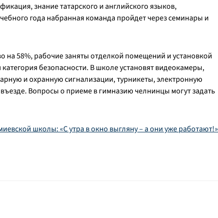
фикация, знание татарского и английского языков,
 учебного года набранная команда пройдет через семинары и
во на 58%, рабочие заняты отделкой помещений и установкой
 категория безопасности. В школе установят видеокамеры,
арную и охранную сигнализации, турникеты, электронную
а въезде. Вопросы о приеме в гимназию челнинцы могут задать
иевской школы: «С утра в окно выгляну – а они уже работают!»