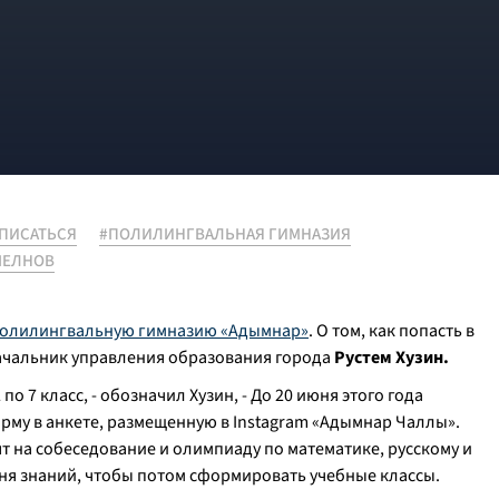
АПИСАТЬСЯ
#ПОЛИЛИНГВАЛЬНАЯ ГИМНАЗИЯ
ЧЕЛНОВ
 полилингвальную гимназию «Адымнар»
. О том, как попасть в
начальник управления образования города
Рустем Хузин.
по 7 класс, - обозначил Хузин, - До 20 июня этого года
рму в анкете, размещенную в Instagram «Адымнар Чаллы».
т на собеседование и олимпиаду по математике, русскому и
ня знаний, чтобы потом сформировать учебные классы.