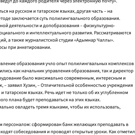
едут до каждого родителя через электронную почту».
ся на русском и татарском языках, другая часть – на
методе заключается суть полилингвального образования.
ной деятельности и допобразования – физкультурно-
социального и интеллектуального развития. Рассматриваются
дий, а также журналистской студии «Адымнар Чаллы».
рсы при анкетировании.
авление образования учло опыт полилингвальных комплексов
мились как начальник управления образования, так и директор
орудование было максимально современным, интересным и
к, – заявил Хузин, – Отличительной особенностью учреждения
 и татарском языках. Речь идет не только об их углубленном
ного плана будет преподаваться на этих языках.
мально овладеть тремя языками, чтобы их использовать,
им персоналом: сформирован банк желающих преподавать в
ходят собеседования и проводят открытые уроки. Как отметил