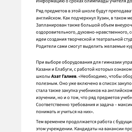
Информацию о сроках олимпиады учителя дов
Ряд предметов в этой школе будут преподавать
английском. Как подчеркнул Хузин, в таком 
Запланирован также большой объем внеуроч
оздоровительного, духовно-нравственного, 
идеи создания творческой и театральной сту
Родители сами смогут выделить желаемые ку
При выборе оборудования для гимназии упр
Казани и Елабуги, с работой которых ознако
школы
Азат Галиев
. «Необходимо, чтобы об
полезным. Оно уже включено в список закупо
стала также закупка учебников на английском
изучении, но и о том, что ряд предметов учеб
Соответственно требования и задача – макси
понимать и учиться на них».
Тем временем продолжается работа с будущ
этом учреждении. Кандидаты на вакансии про