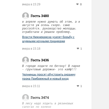
0
вчера в 15:29
Гость 3480
в апреле нужно думать об этом, а в
августе уж осень скоро. само
рассосётся. руководство молодцы.
отработали и решили проблему.
Власти Нижнекамска усилят борьбу с
шумными ночными гонщиками
1
вчера в 15:18
Гость 3436
В городе ходите по бетону! В парке
- грунтовые дорожки- это кайф!!!
Челнинцы просят обустроить окраину
парка Прибрежный и новый вход
1
вчера в 15:11
Гость 3474
В лесу надо ходить в резиновых
сапогах по колено