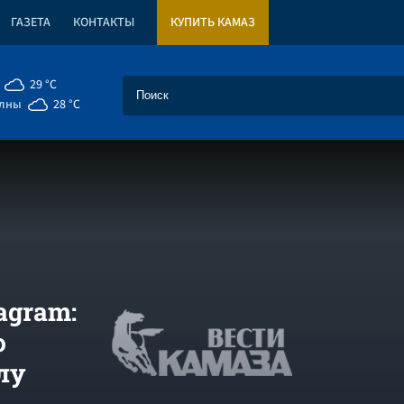
ГАЗЕТА
КОНТАКТЫ
КУПИТЬ КАМАЗ
29 °C
елны
28 °C
agram:
ю
лу