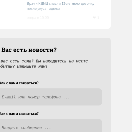
Врачи КДМЦ спасли 12-летнюю девочку
после укуса гадюки
1
вчера в 15:05
 Вас есть новости?
 вас есть тема? Вы находитесь на месте
обытий? Напишите нам!
Как c вами связаться?
Как c вами связаться?