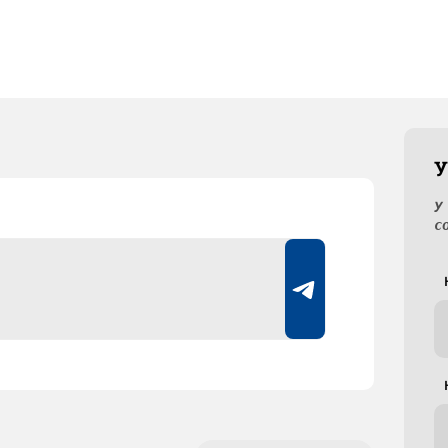
У
У
с