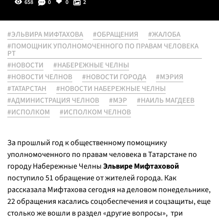
658
0
0
2
#ЭЛЬВИРА МИФТАХОВА
#ОБРАЩЕНИЯ
#ЖАЛОБА
#ПОМОЩНИК УПОЛНОМОЧЕННОГО ПО ПРАВАМ ЧЕЛОВЕКА
РТ
#НОВОСТИ
#НАБЕРЕЖНЫЕ ЧЕЛНЫ
#НОВОСТИ ЧЕЛНОВ
#НОВОСТИ ГОРОДА
#МЭРИЯ
#ТАТАРСТАН
#НОВОСТИ НАБЕРЕЖНЫЕ ЧЕЛНЫ
#АДМИНИСТРАЦИЯ ЧЕЛНОВ
#МЭР
#НАИЛЬ МАГДЕЕВ
#ИСПОЛКОМ
#ИСПОЛКОМ ЧЕЛНОВ
За прошлый год к общественному помощнику
уполномоченного по правам человека в Татарстане по
городу Набережные Челны
Эльвире Мифтаховой
поступило 51 обращение от жителей города. Как
рассказала Мифтахова сегодня на деловом понедельнике,
22 обращения касались соцобеспечения и соцзащиты, еще
столько же вошли в раздел «другие вопросы», три