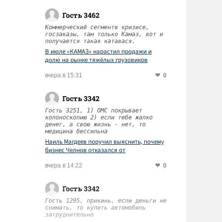
Гость 3462
Коммерческий сегментв кризисе,
госзаказы, там только Камаз, вот и
получается такая катавася.
В июле «КАМАЗ» нарастил продажи и
долю на рынке тяжёлых грузовиков
0
вчера в 15:31
Гость 3342
Гость 3251, 1) ОМС покрывает
колоноскопию 2) если тебе жалко
денег, а свою жизнь - нет, то
медицина бессильна
Наиль Магдеев поручил выяснить, почему
бизнес Челнов отказался от
диспансеризации работников
0
вчера в 14:22
Гость 3342
Гость 1295, прикинь, если деньги не
снимать, то купить автомобиль
затруднительно