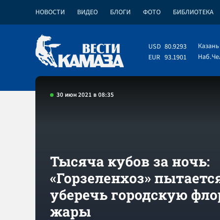
НОВОСТИ
ВИДЕО
БЛОГИ
ФОТО
БИБЛИОТЕКА
Казань
USD
80.9293
Наб.Ч
EUR
93.1901
30 июн 2021 в 08:35
Тысяча кубов за ночь:
«Горзеленхоз» пытаетс
уберечь городскую фло
жары