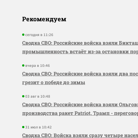
Рекомендуем
сегодня в 11:26
Сводка СВО: Российские войска взяли Бикта
промышленность встаёт из-за остановки по
вчера в 10:46
Сводка СВО: Российские войска взяли два по
грезит о победе до зимы
03 авг в 10:48
Сводка СВО: Российские войска взяли Ольго
производства ракет Patriot, Трамп - перегов
31 июл в 10:42
Сводка СВО: Войска взяли сразу четыре насе