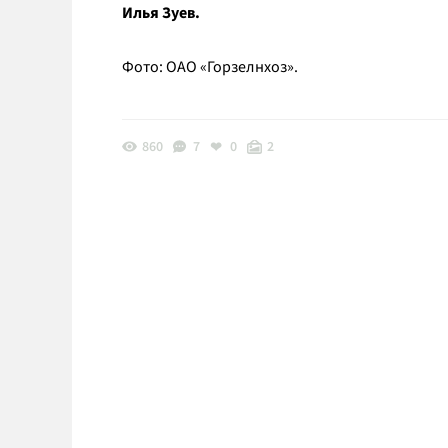
Илья Зуев.
Фото: ОАО «Горзелнхоз».
860
7
0
2