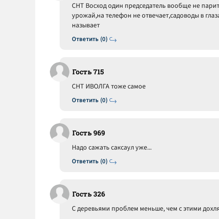
СНТ Восход один председатель вообще не парить
урожай,на телефон не отвечает,садоводы в глаз
называет
Ответить (0)
Гость 715
СНТ ИВОЛГА тоже самое
Ответить (0)
Гость 969
Надо сажать саксаул уже...
Ответить (0)
Гость 326
С деревьями проблем меньше, чем с этими дохля