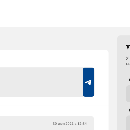
У
У
с
30 июн 2021 в 12:34