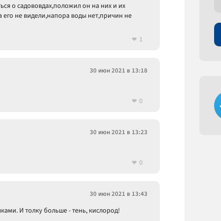
ся о садововдах,положил он на них и их
а его не видели,напора воды нет,причин не
1
30 июн 2021 в 13:18
0
30 июн 2021 в 13:23
0
30 июн 2021 в 13:43
ками. И толку больше - тень, кислород!