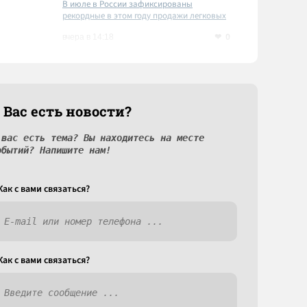
В июле в России зафиксированы
рекордные в этом году продажи легковых
автомобилей
0
вчера в 14:18
 Вас есть новости?
 вас есть тема? Вы находитесь на месте
обытий? Напишите нам!
Как c вами связаться?
Как c вами связаться?