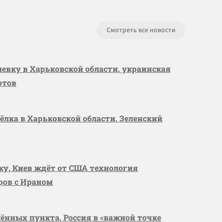
Смотреть все новости
шевку в Харьковской области, украинская
ртов
сёлка в Харьковской области, Зеленский
вку, Киев ждёт от США технология
оров с Ираном
лённых пункта, Россия в «важной точке