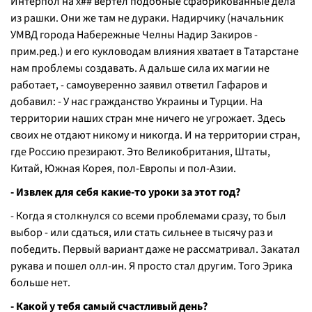
Интерпол на х## вертел подобные сфабрикованные дела
из рашки. Они же там не дураки. Надирчику (начальник
УМВД города Набережные Челны Надир Закиров -
прим.ред.) и его кукловодам влияния хватает в Татарстане
нам проблемы создавать. А дальше сила их магии не
работает, - самоуверенно заявил ответил Гафаров и
добавил: - У нас гражданство Украины и Турции. На
территории наших стран мне ничего не угрожает. Здесь
своих не отдают никому и никогда. И на территории стран,
где Россию презирают. Это Великобритания, Штаты,
Китай, Южная Корея, пол-Европы и пол-Азии.
- Извлек для себя какие-то уроки за этот год?
- Когда я столкнулся со всеми проблемами сразу, то был
выбор - или сдаться, или стать сильнее в тысячу раз и
победить. Первый вариант даже не рассматривал. Закатал
рукава и пошел олл-ин. Я просто стал другим. Того Эрика
больше нет.
- Какой у тебя самый счастливый день?