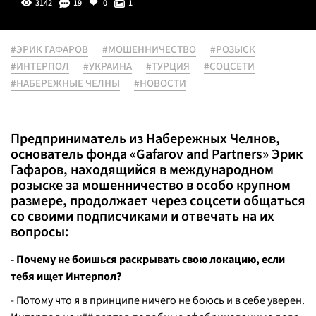
3142
19
0
1
#ЭРИК ГАФАРОВ
#МОШЕННИЧЕСТВО
#РОЗЫСК
#ИНТЕРПОЛ
#УКРАИНА
#ТУРЦИЯ
#СОЦСЕТИ
#НАБЕРЕЖНЫЕ ЧЕЛНЫ
#НОВОСТИ
Предприниматель из Набережных Челнов,
основатель фонда «Gafarov and Partners» Эрик
Гафаров, находящийся в международном
розыске за мошенничество в особо крупном
размере, продолжает через соцсети общаться
со своими подписчиками и отвечать на их
вопросы:
- Почему не боишься раскрывать свою локацию, если
тебя ищет Интерпол?
- Потому что я в принципе ничего не боюсь и в себе уверен.