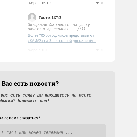
0
вчера в 16:10
Гость 1275
Интересно бы глянуть на доску
почета в др странах....))))
Более 700 сотрудников представляют
«КАМАЗ» на Электронной доске почёта
Татарстана
0
вчера в 16:01
 Вас есть новости?
 вас есть тема? Вы находитесь на месте
обытий? Напишите нам!
Как c вами связаться?