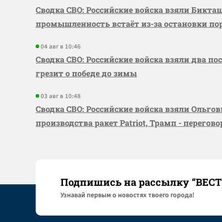
Сводка СВО: Российские войска взяли Бикта
промышленность встаёт из-за остановки по
04 авг в 10:46
Сводка СВО: Российские войска взяли два по
грезит о победе до зимы
03 авг в 10:48
Сводка СВО: Российские войска взяли Ольго
производства ракет Patriot, Трамп - перегов
Подпишись на рассылку “ВЕС
Узнaвай первым о новостях твоего города!