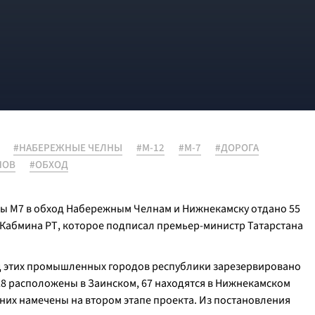
#НАБЕРЕЖНЫЕ ЧЕЛНЫ
#М-12
#М-7
#ДОРОГА
НОВ
#ОБХОД
ссы М7 в обход Набережным Челнам и Нижнекамску отдано 55
и Кабмина РТ, которое подписал премьер-министр Татарстана
ход этих промышленных городов республики зарезервировано
 28 расположены в Заинском, 67 находятся в Нижнекамском
них намечены на втором этапе проекта. Из постановления