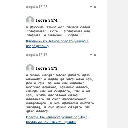
0
вчера в 16:25
Гость 3474
В русском языке нет такого слова
"тонувшая". Есть - утонувшая или
тонущая. А мальчик - герой!!!
Школьник из Челнов спас тонувшую в
озере девочку
0
вчера в 16:17
Гость 3473
А Челны когда? После работы прям
начинают и порой до часу ночи шум,
рев и гул. Ну или как вариант
жесткие лежачие, шумовые полосы,
камеры как на скорость, так и на
шум, чтобы постоянно казну
пополнять за счет обеспеченных
владельцев. В чем проблема выехать
загород, а еще лучше создать там
дрэг-полосу.
Власти Нижнекамска усилят борьбу с
шумными ночными гонщиками