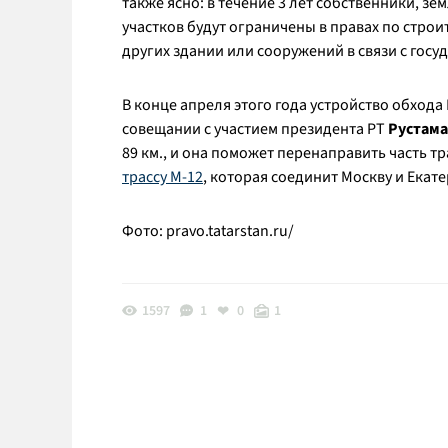
также ясно: в течение 3 лет собственники, з
участков будут ограничены в правах по стро
других здании или сооружений в связи с гос
В конце апреля этого года устройство обход
совещании с участием президента РТ
Рустама
89 км., и она поможет перенаправить часть т
трассу М-12
, которая соединит Москву и Екат
Фото: pravo.tatarstan.ru/
1597
1
0
1