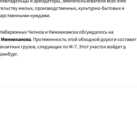
емлевладельцы и арендаторы, землепользователи всех этих
ительству жилых, производственных, культурно-бытовых и
ударственными нуждами.
а Набережных Челнов и Нижнекамска обсуждалось на
 Минниханова
. Протяженность этой обходной дороги составит
ранзитных грузов, следующих по М-7. Этот участок войдет
в
еринбург.