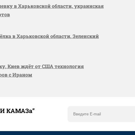
шевку в Харьковской области, украинская
ртов
сёлка в Харьковской области, Зеленский
вку, Киев ждёт от США технология
оров с Ираном
ТИ КАМАЗа”