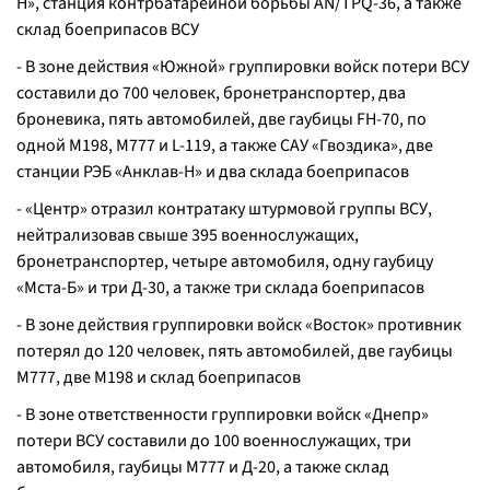
Н», станция контрбатарейной борьбы AN/TPQ-36, а также
склад боеприпасов ВСУ
- В зоне действия «Южной» группировки войск потери ВСУ
составили до 700 человек, бронетранспортер, два
броневика, пять автомобилей, две гаубицы FH-70, по
одной М198, М777 и L-119, а также САУ «Гвоздика», две
станции РЭБ «Анклав-Н» и два склада боеприпасов
- «Центр» отразил контратаку штурмовой группы ВСУ,
нейтрализовав свыше 395 военнослужащих,
бронетранспортер, четыре автомобиля, одну гаубицу
«Мста-Б» и три Д-30, а также три склада боеприпасов
- В зоне действия группировки войск «Восток» противник
потерял до 120 человек, пять автомобилей, две гаубицы
М777, две М198 и склад боеприпасов
- В зоне ответственности группировки войск «Днепр»
потери ВСУ составили до 100 военнослужащих, три
автомобиля, гаубицы М777 и Д-20, а также склад