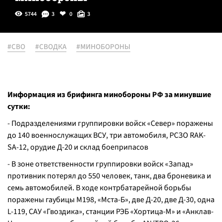
5744
3
0
3
#СВО
#СВОДКА
#МИНОБОРОНЫ
Информация из брифинга минобороны РФ за минувшие
сутки:
- Подразделениями группировки войск «Север» поражены
до 140 военнослужащих ВСУ, три автомобиля, РСЗО RAK-
SA-12, орудие Д-20 и склад боеприпасов
- В зоне ответственности группировки войск «Запад»
противник потерял до 550 человек, танк, два броневика и
семь автомобилей. В ходе контрбатарейной борьбы
поражены гаубицы М198, «Мста-Б», две Д-20, две Д-30, одна
L-119, САУ «Гвоздика», станции РЭБ «Хортица-М» и «Анклав-