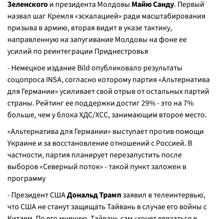
Зеленского
и президента Молдовы
Майю Санду
. Первый
назвал шаг Кремля «эскалацией» ради масштабирования
призыва в армию, вторая видит в указе тактику,
направленную на запугивание Молдовы на фоне ее
усилий по реинтеграции Приднестровья
- Немецкое издание Bild опубликовало результаты
соцопроса INSA, согласно которому партия «Альтернатива
для Германии» усиливает свой отрыв от остальных партий
страны. Рейтинг ее поддержки достиг 29% - это на 7%
больше, чем у блока ХДС/ХСС, занимающим второе место.
«Альтернатива для Германии» выступает против помощи
Украине и за восстановление отношений с Россией. В
частности, партия планирует перезапустить после
выборов «Северный поток» - такой пункт заложен в
программу
- Президент США
Дональд Трамп
заявил в телеинтервью,
что США не станут защищать Тайвань в случае его войны с
Китаем. По его мнению, Тайвань сам «хочет ввязаться в