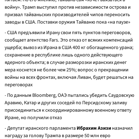
войну». Трамп выступил против независимости острова и
призвал тайваньских производителей чипов переносить
заводы в США. Поставки оружия Тайваню пока «на паузе»
- США предъявили Ирану свои пять пунктов переговоров,
сообщает агентство Fars. Это отказ от всяких компенсаций
ущерба; вывоз из Ирана в США 400 кг обогащенного урана;
сохранение в республике лишь одного действующего
ядерного объекта; в случае разморозки иранских денег
мера коснется не более чем 25%; вопрос о прекращении
войны на всех фронтах, включая Ливан, будет решаться на
переговорах
- По данным Bloomberg, ОАЭ пытались убедить Саудовскую
Аравию, Катар и других соседей по Персидскому заливу
присоединиться к скоординированному военному ответу
Иран
e
, но получили отказ
- Депутат иранского парламента
Ибрахим Азизи
назначил
награду за голову Трампа в размере 50 млн евро