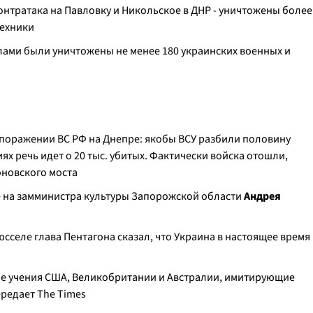
нтратака на Павловку и Никольское в ДНР - уничтожены более
техники
илами были уничтожены не менее 180 украинских военных и
поражении ВС РФ на Днепре: якобы ВСУ разбили половину
х речь идет о 20 тыс. убитых. Фактически войска отошли,
оновского моста
 на замминистра культуры Запорожской области
Андрея
юсселе глава Пентагона сказал, что Украина в настоящее время
ные учения США, Великобритании и Австралии, имитирующие
ередает The Times