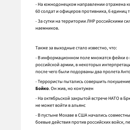
- На южнодонецком направлении отражена ко
60 солдат и офицеров противника, 6 единиц 
- За сутки на территории ЛНР российскими с
наемников.
Также за выходные стало известно, что:
- В информационном поле множатся фейки о 
российской армии, в некоторых интерпретация
после чего были подорваны два пролета Ант
- Террористы пытались совершить покушение
Бойко
. Он жив, но контужен
- На октябрьской закрытой встрече НАТО в Бр
не может войти в альянс
- В пустыне Мохаве в США начались совмест
боевые действия против российских войск, п