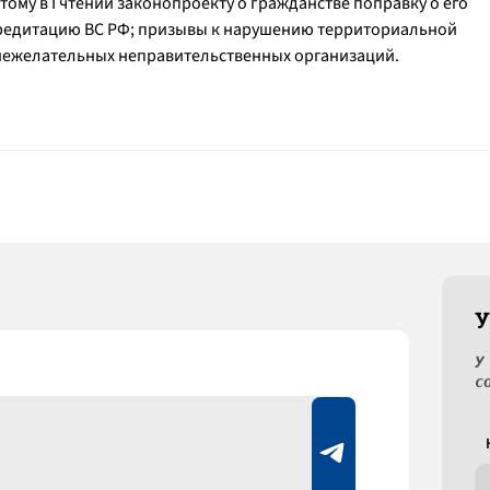
тому в I чтении законопроекту о гражданстве поправку о его
кредитацию ВС РФ; призывы к нарушению территориальной
и нежелательных неправительственных организаций.
У
У
с