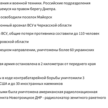
жения и военной техники. Российские подразделения
емуся на правом берегу Днепра.
ю освободили поселок Майорск
онный арсенал ВСУ в Черкасской области
и ВСУ, общие потери противника составили до 110 человек
тровской области
онецком направлении, уничтожены более 60 украинских
я армия остановлена в 2 километрах от переднего края
лы в ходе контрабатарейной борьбы уничтожили 3
США и до 30 иностранных наемников
нными была уничтожена американская радиолокационная
пункта Новотроицкое ДНР - радиолокатор зенитного ракетного