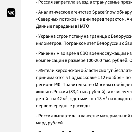
- Россия запретила въезд в страну семье пре
- Аналитическое агентство SpaceKnow обнару
«Северных потоков» в дни перед терактом. А
Данные переданы в НАТО
- Украина строит стену на границе с Белорус
километров. Погранкомитет Белоруссии обв
- Раненным во время СВО военнослужащим из 
компенсации в размере 100-200 тыс. рублей. 
- Жители Херсонской области смогут бесплат
принимаются в Подмосковье с 12 ноября – по
регионе РФ. Правительство Москвы сообщает,
жилья в России (83,4 тыс. рублей), и к числу 
детей - на 42 м², с детьми - по 18 м² на кажд
первоочередные расходы
- Россия выплатила в качестве материальной
млрд рублей