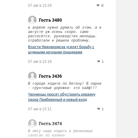
0
07 авг в 15:29
Гость 3480
в апреле нужно думать об этом, а в
августе уж осень скоро. само
рассосётся. руководство молодцы.
отработали и решили проблему.
Власти Нижнекамска усилят борьбу с
шумными ночными гонщиками
1
07 авг в 15:18
Гость 3436
В городе ходите по бетону! В парке
- грунтовые дорожки- это кайф!!!
Челнинцы просят обустроить окраину
парка Прибрежный и новый вход
1
07 авг в 15:11
Гость 3474
В лесу надо ходить в резиновых
сапогах по колено