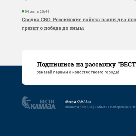
04 авг в 10:46
Сводка СВО: Российские войска взяли два по
грезит о победе до зимы
Подпишись на рассылку “ВЕС
Узнaвай первым о новостях твоего города!
«Вести КАМАЗа»
Новости КАМАЗа | События Набережных Ч