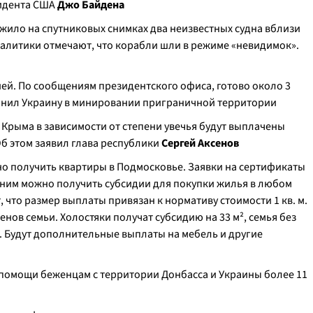
зидента США
Джо Байдена
жило на спутниковых снимках два неизвестных судна вблизи
налитики отмечают, что корабли шли в режиме «невидимок».
сией. По сообщениям президентского офиса, готово около 3
инил Украину в минировании приграничной территории
Крыма в зависимости от степени увечья будут выплачены
Об этом заявил глава республики
Сергей Аксенов
но получить квартиры в Подмосковье. Заявки на сертификаты
 ним можно получить субсидии для покупки жилья в любом
 что размер выплаты привязан к нормативу стоимости 1 кв. м.
членов семьи. Холостяки получат субсидию на 33 м², семья без
ого. Будут дополнительные выплаты на мебель и другие
 помощи беженцам с территории Донбасса и Украины более 11