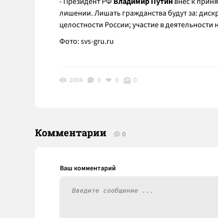
- Президент РФ
Владимир Путин
внес к приня
лишении. Лишать гражданства будут за: дис
целостности России; участие в деятельност
Фото:
svs-gru.ru
2004
0
0
0
Комментарии
0