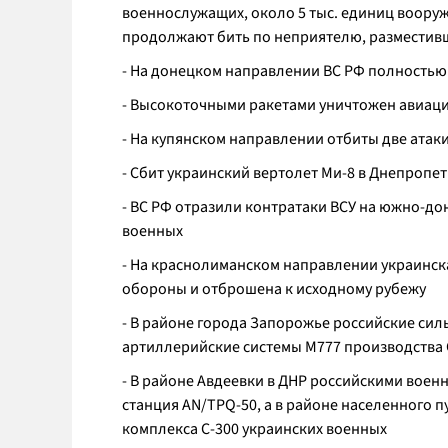
военнослужащих, около 5 тыс. единиц воору
продолжают бить по неприятелю, разместивш
- На донецком направлении ВС РФ полность
- Высокоточными ракетами уничтожен авиаци
- На купянском направлении отбиты две атак
- Сбит украинский вертолет Ми-8 в Днепропе
- ВС РФ отразили контратаки ВСУ на южно-д
военных
- На краснолиманском направлении украинска
обороны и отброшена к исходному рубежу
- В районе города Запорожье российские си
артиллерийские системы М777 производства 
- В районе Авдеевки в ДНР российскими вое
станция AN/TPQ-50, а в районе населенного 
комплекса С-300 украинских военных