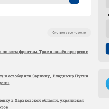
Смотреть все новости
я по всем фронтам, Трамп нашёл прогресс в
вку и освободили Зарницу, Владимир Путин
ороны
шевку в Харьковской области, украинская
ртов