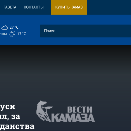
ГАЗЕТА
КОНТАКТЫ
КУПИТЬ КАМАЗ
27 °C
елны
17 °C
руси
л, за
жданства