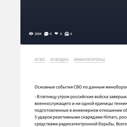
2004
0
0
0
#СВО
#СВОДКА
#МИНОБОРОНЫ
Основные события СВО по данным минобороны
- В пятницу утром российские войска заверш
военнослужащего и ни одной единицы техники
подготовленные в инженерном отношении об
5 ударов реактивными снарядами Himars, рос
средствами радиоэлектронной борьбы. Всего