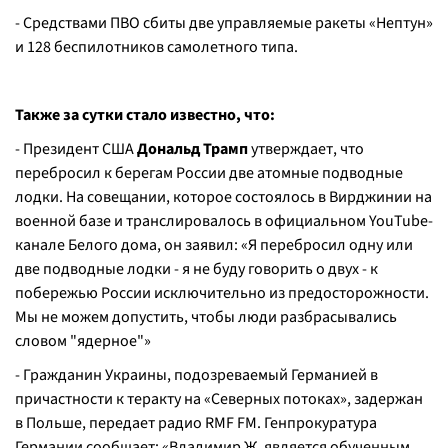
- Средствами ПВО сбиты две управляемые ракеты «Нептун»
и 128 беспилотников самолетного типа.
Также за сутки стало известно, что:
- Президент США
Дональд Трамп
утверждает, что
перебросил к берегам России две атомные подводные
лодки. На совещании, которое состоялось в Вирджинии на
военной базе и транслировалось в официальном YouTube-
канале Белого дома, он заявил: «Я перебросил одну или
две подводные лодки - я не буду говорить о двух - к
побережью России исключительно из предосторожности.
Мы не можем допустить, чтобы люди разбрасывались
словом "ядерное"»
- Гражданин Украины, подозреваемый Германией в
причастности к теракту на «Северных потоках», задержан
в Польше, передает радио RMF FM. Генпрокуратура
Германии сообщает: «Владимир Ж. является обученным