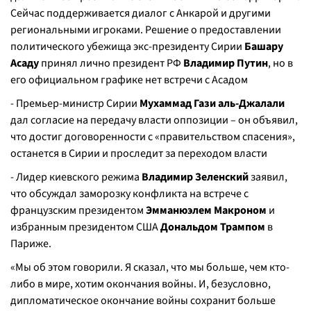
Сейчас поддерживается диалог с Анкарой и другими
региональными игроками. Решение о предоставлении
политического убежища экс-президенту Сирии
Башару
Асаду
принял лично президент РФ
Владимир Путин
, но в
его официальном графике нет встречи с Асадом
- Премьер-министр Сирии
Мухаммад Гази аль-Джалали
дал согласие на передачу власти оппозиции – он объявил,
что достиг договоренности с «правительством спасения»,
останется в Сирии и проследит за переходом власти
- Лидер киевского режима
Владимир Зеленский
заявил,
что обсуждал заморозку конфликта на встрече с
французским президентом
Эмманюэлем Макроном
и
избранным президентом США
Дональдом Трампом
в
Париже.
«Мы об этом говорили. Я сказал, что мы больше, чем кто-
либо в мире, хотим окончания войны. И, безусловно,
дипломатическое окончание войны сохранит больше