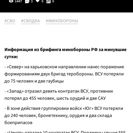
1447
3
0
0
#СВО
#СВОДКА
#МИНОБОРОНЫ
Информация из брифинга минобороны РФ за минувшие
сутки:
- «Север» на харьковском направлении нанес поражение
формированиям двух бригад теробороны. ВСУ потеряли
до 75 человек и две гаубицы
- «Запад» отразил девять контратак ВСУ, противник
потерял до 455 человек, шесть орудий и две САУ
- В зоне действия группировки войск «Юг» ВСУ потеряли
до 240 человек, бронетехнику, орудия и два склада
боеприпасов
- «Центр» отразил 10 контратак ВСУ. Поражены свыше 555