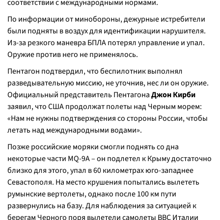
соответствии с международными нормами.
По информации от минобороны, дежурные истребители
были подняты в воздух для идентификации нарушителя.
Из-за резкого маневра БПЛА потерял управление и упал.
Оружие против него не применялось.
Пентагон подтвердил, что беспилотник выполнял
разведывательную миссию, не уточнив, нес ли он оружие.
Официальный представитель Пентагона
Джон Кирби
заявил, что США продолжат полеты над Черным морем:
«Нам не нужны подтверждения со стороны России, чтобы
летать над международными водами».
Позже российские моряки смогли поднять со дна
некоторые части MQ-9A – он подлетел к Крыму достаточно
близко для этого, упал в 60 километрах юго-западнее
Севастополя. На место крушения попытались вылететь
румынские вертолеты, однако после 100 км пути
развернулись на базу. Для наблюдения за ситуацией к
берегам Черного поря вылетели самолеты ВВС Италии