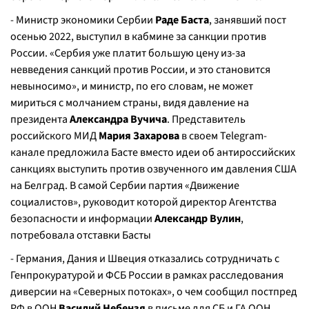
- Министр экономики Сербии
Раде Баста
, занявший пост
осенью 2022, выступил в кабмине за санкции против
России. «Сербия уже платит большую цену из-за
невведения санкций против России, и это становится
невыносимо», и министр, по его словам, не может
мириться с молчанием страны, видя давление на
президента
Александра Вучича
. Представитель
российского МИД
Мария Захарова
в своем Telegram-
канале предложила Басте вместо идеи об антироссийских
санкциях выступить против озвученного им давления США
на Белград. В самой Сербии партия «Движение
социалистов», руководит которой директор Агентства
безопасности и информации
Александр Вулин
,
потребовала отставки Басты
- Германия, Дания и Швеция отказались сотрудничать с
Генпрокуратурой и ФСБ России в рамках расследования
диверсии на «Северных потоках», о чем сообщил постпред
РФ в ООН
Василий Небензя
в письме для СБ и ГА ООН.