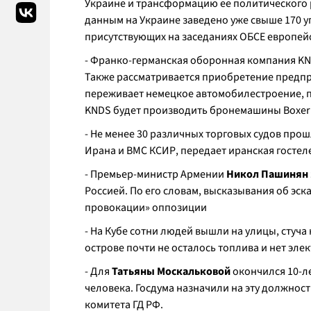
Украине и трансформацию ее политического
данным на Украине заведено уже свыше 170 у
присутствующих на заседаниях ОБСЕ европейск
- Франко-германская оборонная компания KND
Также рассматривается приобретение предп
переживает немецкое автомобилестроение, пи
KNDS будет производить бронемашины Boxer
- Не менее 30 различных торговых судов прош
Ирана и ВМС КСИР, передает иранская госте
- Премьер-министр Армении
Никол Пашинян
Россией. По его словам, высказывания об эс
провокации» оппозиции
- На Кубе сотни людей вышли на улицы, стуча
острове почти не осталось топлива и нет эле
- Для
Татьяны Москальковой
окончился
10-л
человека. Госдума назначили на эту должнос
комитета ГД РФ.