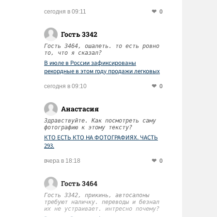
Матиевский
0
сегодня в 09:11
Гость 3342
Гость 3464, ошалеть. то есть ровно
то, что я сказал?
В июле в России зафиксированы
рекордные в этом году продажи легковых
автомобилей
0
сегодня в 09:10
Анастасия
Здравствуйте. Как посмотреть саму
фотографию к этому тексту?
КТО ЕСТЬ КТО НА ФОТОГРАФИЯХ. ЧАСТЬ
293.
0
вчера в 18:18
Гость 3464
Гость 3342, прикинь, автосалоны
требуют наличку. переводы и безнал
их не устраивает. интресно почему?