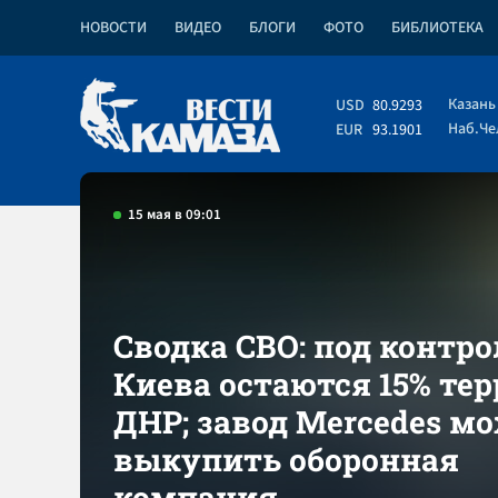
НОВОСТИ
ВИДЕО
БЛОГИ
ФОТО
БИБЛИОТЕКА
Казань
USD
80.9293
Наб.Ч
EUR
93.1901
15 мая в 09:01
Сводка СВО: под контр
Киева остаются 15% те
ДНР; завод Mercedes м
выкупить оборонная
компания