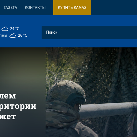
ГАЗЕТА
КОНТАКТЫ
КУПИТЬ КАМАЗ
24 °C
елны
26 °C
олем
рритории
ожет