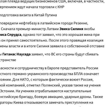
елая плеяда ведущих бизнесменов США, включая, в частности,
етерпением ждут начала торговли с КНР
подготовка визита в Китай Путина
повредили нефтебазу в латвийском городе Резекне,
. Сначала премьер-министр Латвии
Эвика Силиня
якобы
иса Спрудса
, однако тот заявил, что это хорошая мина при
та он принял самостоятельно. После этого правящая коалиция
ены власти и в итоге Силиня заявила о собственной отставке
вы
Гитанас Науседа
заявил, что ВС его страны будут сбивать
странстве
пасности и сотрудничеству в Европе представитель России
местного германо-украинского производства БПЛА означает
оянии. Для НАТО, с которым фактически воюет Россия,
ной компанией, отметил Полянский, указав также на учения
в Эстонии. На учениях отрабатываются наступательные
 английскую бригаду, боевую авиацию, ударные дроны. Также
ураторы Киева отказываются замечать преступления на