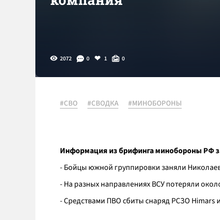
2072
0
1
0
#СВО
#СВОДКА
#МИНОБОРОНЫ
Информация из брифинга минобороны РФ з
- Бойцы южной группировки заняли Николаев
- На разных направлениях ВСУ потеряли око
- Средствами ПВО сбиты снаряд РСЗО Himars 