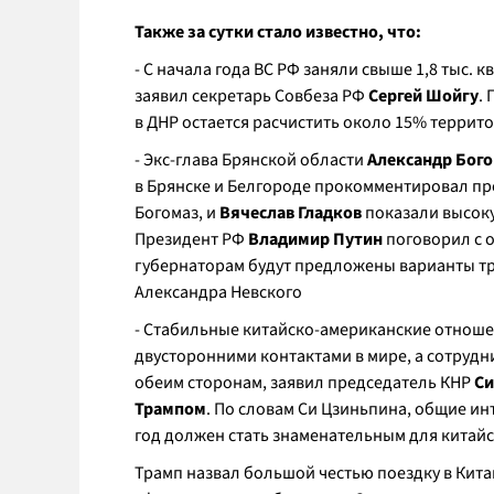
Также за сутки стало известно, что:
- С начала года ВС РФ заняли свыше 1,8 тыс. 
заявил секретарь Совбеза РФ
Сергей Шойгу
.
в ДНР остается расчистить около 15% террит
- Экс-глава Брянской области
Александр Бог
в Брянске и Белгороде прокомментировал пр
Богомаз, и
Вячеслав Гладков
показали высоку
Президент РФ
Владимир Путин
поговорил с 
губернаторам будут предложены варианты тр
Александра Невского
- Стабильные китайско-американские отноше
двусторонними контактами в мире, а сотруд
обеим сторонам, заявил председатель КНР
Си
Трампом
. По словам Си Цзиньпина, общие и
год должен стать знаменательным для китай
Трамп назвал большой честью поездку в Китай