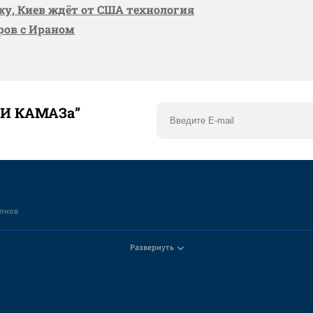
вку, Киев ждёт от США технология
оров с Ираном
ТИ КАМАЗа”
елнов
Развернуть