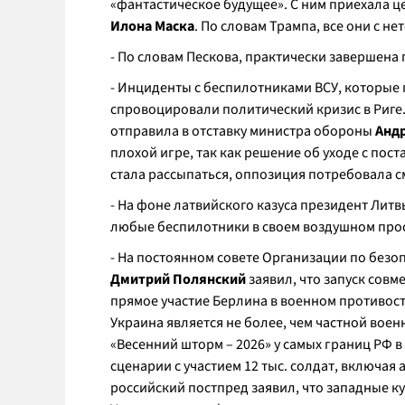
«фантастическое будущее». С ним приехала ц
Илона Маска
. По словам Трампа, все они с н
- По словам Пескова, практически завершена 
- Инциденты с беспилотниками ВСУ, которые 
спровоцировали политический кризис в Риге
отправила в отставку министра обороны
Андр
плохой игре, так как решение об уходе с пос
стала рассыпаться, оппозиция потребовала см
- На фоне латвийского казуса президент Лит
любые беспилотники в своем воздушном про
- На постоянном совете Организации по безо
Дмитрий Полянский
заявил, что запуск сов
прямое участие Берлина в военном противост
Украина является не более, чем частной воен
«Весенний шторм – 2026» у самых границ РФ 
сценарии с участием 12 тыс. солдат, включая
российский постпред заявил, что западные к