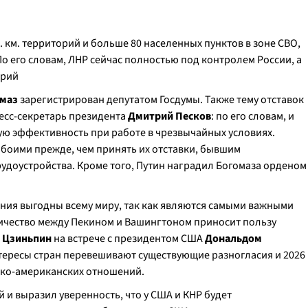
кв. км. территорий и больше 80 населенных пунктов в зоне СВО,
 По его словам, ЛНР сейчас полностью под контролем России, а
орий
омаз
зарегистрирован депутатом Госдумы. Также тему отставок
есс-секретарь президента
Дмитрий Песков
: по его словам, и
ю эффективность при работе в чрезвычайных условиях.
обоими прежде, чем принять их отставки, бывшим
удоустройства. Кроме того, Путин наградил Богомаза орденом
ния выгодны всему миру, так как являются самыми важными
ничество между Пекином и Вашингтоном приносит пользу
 Цзиньпин
на встрече с президентом США
Дональдом
нтересы стран перевешивают существующие разногласия и 2026
ско-американских отношений.
 и выразил уверенность, что у США и КНР будет