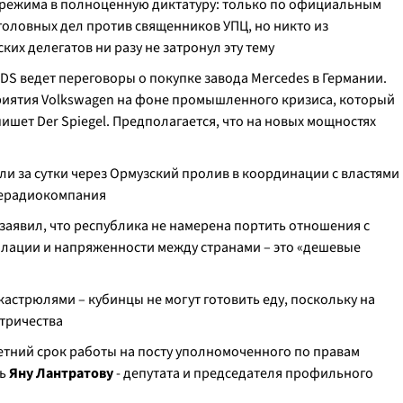
 режима в полноценную диктатуру: только по официальным
головных дел против священников УПЦ, но никто из
их делегатов ни разу не затронул эту тему
S ведет переговоры о покупке завода Mercedes в Германии.
риятия Volkswagen на фоне промышленного кризиса, который
шет Der Spiegel. Предполагается, что на новых мощностях
ли за сутки через Ормузский пролив в координации с властями
лерадиокомпания
заявил, что республика не намерена портить отношения с
калации и напряженности между странами – это «дешевые
 кастрюлями – кубинцы не могут готовить еду, поскольку на
ктричества
етний срок работы на посту уполномоченного по правам
ть
Яну Лантратову
- депутата
и председателя профильного