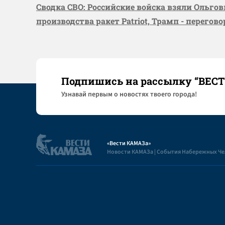
Сводка СВО: Российские войска взяли Ольго
производства ракет Patriot, Трамп - перегов
Подпишись на рассылку “ВЕС
Узнaвай первым о новостях твоего города!
«Вести КАМАЗа»
Новости КАМАЗа | События Набережных Ч
Полезная информация
Пользовательское соглашение