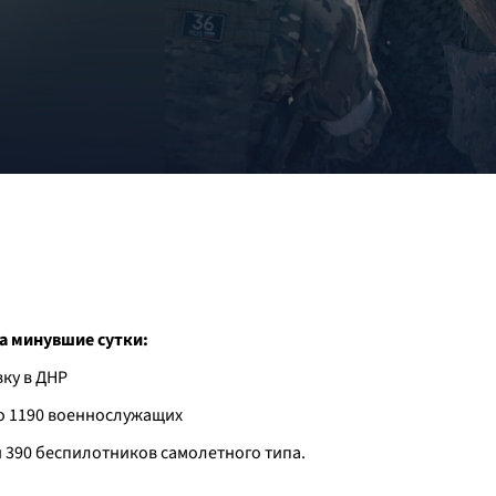
а минувшие сутки:
ку в ДНР
ло 1190 военнослужащих
и 390 беспилотников самолетного типа.