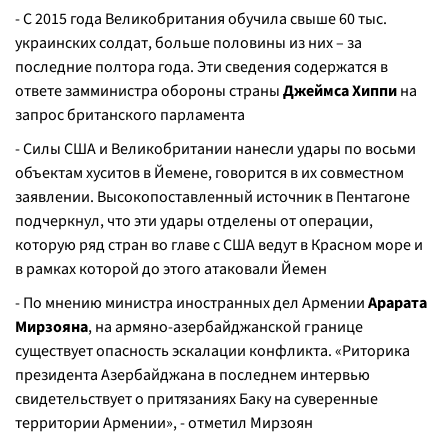
- С 2015 года Великобритания обучила свыше 60 тыс.
украинских солдат, больше половины из них – за
последние полтора года. Эти сведения содержатся в
ответе замминистра обороны страны
Джеймса Хиппи
на
запрос британского парламента
- Силы США и Великобритании нанесли удары по восьми
объектам хуситов в Йемене, говорится в их совместном
заявлении. Высокопоставленный источник в Пентагоне
подчеркнул, что эти удары отделены от операции,
которую ряд стран во главе с США ведут в Красном море и
в рамках которой до этого атаковали Йемен
- По мнению министра иностранных дел Армении
Арарата
Мирзояна
, на армяно-азербайджанской границе
существует опасность эскалации конфликта. «Риторика
президента Азербайджана в последнем интервью
свидетельствует о притязаниях Баку на суверенные
территории Армении», - отметил Мирзоян