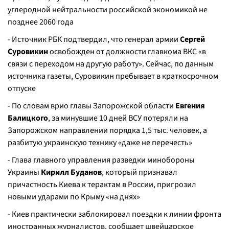
углеродной нейтральности российской экономикой не
позднее 2060 года
- Источник РБК подтвердил, что генерал армии
Сергей
Суровикин
освобожден от должности главкома ВКС «в
связи с переходом на другую работу». Сейчас, по данным
источника газеты, Суровикин пребывает в краткосрочном
отпуске
- По словам врио главы Запорожской области
Евгения
Балицкого
, за минувшие 10 дней ВСУ потеряли на
Запорожском направлении порядка 1,5 тыс. человек, а
разбитую украинскую технику «даже не перечесть»
- Глава главного управления разведки минобороны
Украины
Кирилл Буданов
, который признавал
причастность Киева к терактам в России, пригрозил
новыми ударами по Крыму «на днях»
- Киев практически заблокировал поездки к линии фронта
иностранных журналистов, сообщает швейцарское