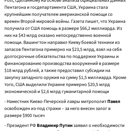
Post, сделанному на основе анализа официальных данных
Пентагона и госдепартамента США, Украина стала
крупнейшим получателем американской помощи со
времен Второй мировой войны. Газета пишет, что Украина
получила от США помощь в размере $66,2 миллиарда. Из
них на $43 млрд оказано непосредственно военной
помощи. Вашингтон направил Киеву боевой техники из
запасов Пентагона примерно на $23,5 млрд, взял на себя
долгосрочные обязательства по поддержке Украины и
финансированию производства вооружений в размере
$18 млрд рублей, а также предоставил субсидии на
закупку западного оружия на сумму $1,5 миллиарда. Кроме
того, США выделили Украине примерно $20,5 млрд
экономической и $2,6 млрд гуманитарной помощи
- Наместник Киево-Печерской лавры митрополит
Павел
освобожден из-под стражи – за него внесен залог в
размере $900 тысяч
- Президент РФ
Владимир Путин
заявил о необходимости