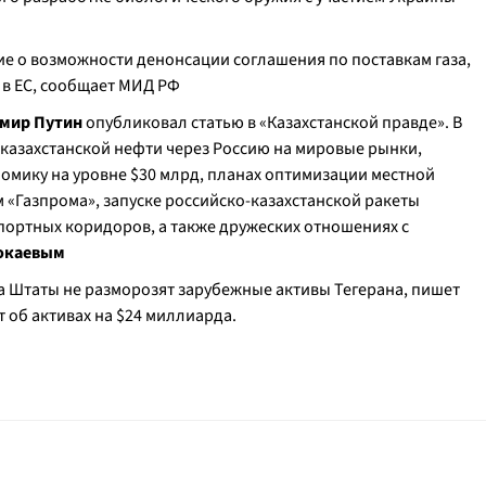
е о возможности денонсации соглашения по поставкам газа,
 в ЕС, сообщает МИД РФ
мир Путин
опубликовал статью в «Казахстанской правде». В
 казахстанской нефти через Россию на мировые рынки,
номику на уровне $30 млрд, планах оптимизации местной
 «Газпрома», запуске российско-казахстанской ракеты
портных коридоров, а также дружеских отношениях с
окаевым
ка Штаты не разморозят зарубежные активы Тегерана, пишет
ет об активах на $24 миллиарда.