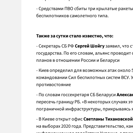
- Средствами ПВО сбиты три крылатые ракеты
беспилотников самолетного типа.
Также за сутки стало известно, что:
- Секретарь СБ РФ
Сергей Шойгу
заявил, что 
государства. По его словам, альянс проводи
планов в отношении России и Беларуси
- Киев определил для возможных атак около 
командовании Сил беспилотных систем ВСУ. У
противостояние
- По словам госсекретаря СБ Беларуси
Алекса
пересечь границу РБ. «В некоторых случаях э
пограничной инфраструктуры, прикрываясь я
- В Киеве открыт офис
Светланы Тихановской
на выборах 2020 года. Представительство, ка