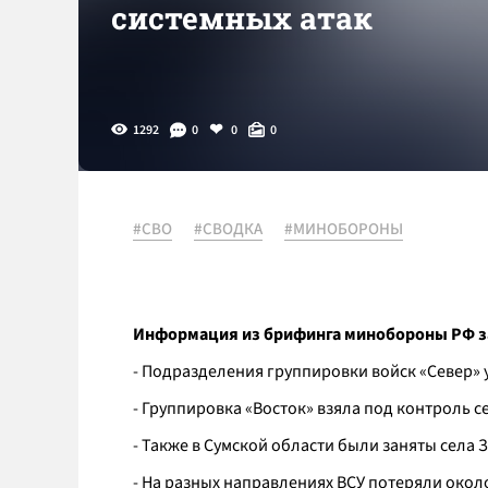
системных атак
1292
0
0
0
#СВО
#СВОДКА
#МИНОБОРОНЫ
Информация из брифинга минобороны РФ з
- Подразделения группировки войск «Север» 
- Группировка «Восток» взяла под контроль 
- Также в Сумской области были заняты села 
- На разных направлениях ВСУ потеряли око