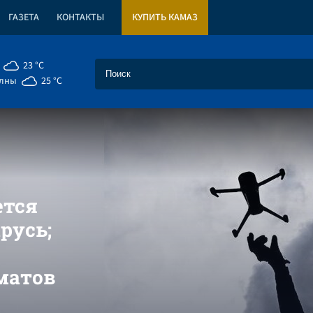
ГАЗЕТА
КОНТАКТЫ
КУПИТЬ КАМАЗ
23 °C
елны
25 °C
ется
русь;
матов