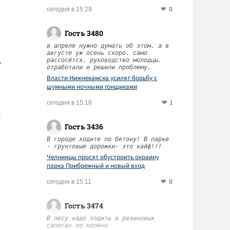
0
сегодня в 15:29
Гость 3480
в апреле нужно думать об этом, а в
августе уж осень скоро. само
Д
рассосётся. руководство молодцы.
отработали и решили проблему.
Власти Нижнекамска усилят борьбу с
шумными ночными гонщиками
1
сегодня в 15:18
е
Гость 3436
В городе ходите по бетону! В парке
- грунтовые дорожки- это кайф!!!
Челнинцы просят обустроить окраину
парка Прибрежный и новый вход
0
сегодня в 15:11
Гость 3474
В лесу надо ходить в резиновых
сапогах по колено