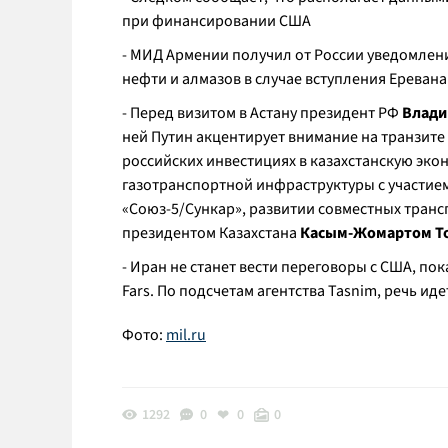
при финансировании США
- МИД Армении получил от России уведомлени
нефти и алмазов в случае вступления Еревана
- Перед визитом в Астану президент РФ
Влади
ней Путин акцентирует внимание на транзите
российских инвестициях в казахстанскую эко
газотранспортной инфраструктуры с участием
«Союз-5/Сункар», развитии совместных транс
президентом Казахстана
Касым-Жомартом Т
- Иран не станет вести переговоры с США, по
Fars. По подсчетам агентства Tasnim, речь ид
Фото:
mil
.
ru
1292
0
0
0