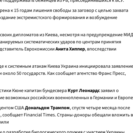
е поддерживать беженцев из РБ, присоединившихся к ВСУ.
ена к 15 годам лишения свободы за заговор с целью захвата
создание экстремистского формирования и возбуждение
 своих дипломатов из Киева, несмотря на предупреждение МИ
ланируемых систематических ударов по центрам принятия
едставитель Еврокомиссии
Анита Хиппер
, впоследствии
оде к системным атакам Киева Украина инициировала заявлени
 около 50 государств. Как сообщает агентство Франс Пресс,
истики Кюне капитан бундесвера
Курт Леонардс
заявил о
ие возможных российских военнопленных в Германии и Европе
идентом США
Дональдом Трампом
, спустя четыре месяца после
, сообщает Financial Times. Страны-доноры обещали вложить в
упили
и о разработке биологического оружия с участием Украины