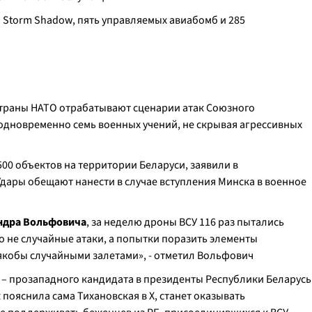
 Storm Shadow, пять управляемых авиабомб и 285
страны НАТО отрабатывают сценарии атак Союзного
т одновременно семь военных учений, не скрывая агрессивных
500 объектов на территории Беларуси, заявили в
дары обещают нанести в случае вступления Минска в военное
ндра Вольфовича
, за неделю дроны ВСУ 116 раз пытались
то не случайные атаки, а попытки поразить элементы
кобы случайными залетами», - отметил Вольфович
– прозападного кандидата в президенты Республики Беларусь
к пояснила сама Тихановская в
X
, станет оказывать