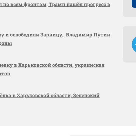
я по всем фронтам, Трамп нашёл прогресс в
вку и освободили Зарницу, Владимир Путин
ороны
шевку в Харьковской области, украинская
ртов
сёлка в Харьковской области, Зеленский