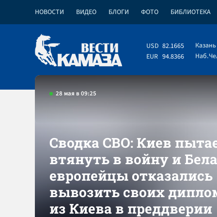
НОВОСТИ
ВИДЕО
БЛОГИ
ФОТО
БИБЛИОТЕКА
Казань
USD
82.1665
Наб.Ч
EUR
94.8366
28 мая в 09:25
Сводка СВО: Киев пыта
втянуть в войну и Бела
европейцы отказались
вывозить своих дипло
из Киева в преддверии