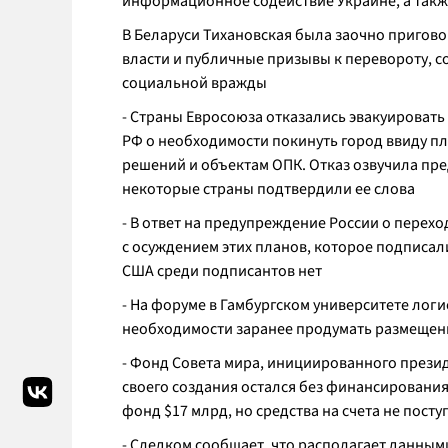
информационное содействие Украине, а такж
В Беларуси Тихановская была заочно приговор
власти и публичные призывы к перевороту, 
социальной вражды
- Страны Евросоюза отказались эвакуировать
РФ о необходимости покинуть город ввиду п
решений и объектам ОПК. Отказ озвучила пр
некоторые страны подтвердили ее слова
- В ответ на предупреждение России о перех
с осуждением этих планов, которое подписали
США среди подписантов нет
- На форуме в Гамбургском университете лог
необходимости заранее продумать размещен
- Фонд Совета мира, инициированного през
своего создания остался без финансирования
фонд $17 млрд, но средства на счета не пост
- Следком сообщает, что располагает данным