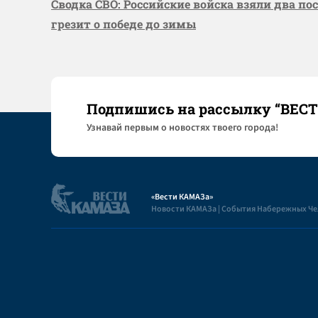
Сводка СВО: Российские войска взяли два по
грезит о победе до зимы
Подпишись на рассылку “ВЕС
Узнaвай первым о новостях твоего города!
«Вести КАМАЗа»
Новости КАМАЗа | События Набережных Ч
Полезная информация
Пользовательское соглашение