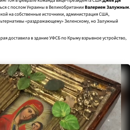
ашингтон в феврале команда вице-президента США
Джея Ди
ься с послом Украины в Великобритании
Валерием Залужным
ылкой на собственные источники, администрация США,
льтернативы «раздражающему» Зеленскому, но Залужный
рая доставила в здание УФСБ по Крыму взрывное устройство,