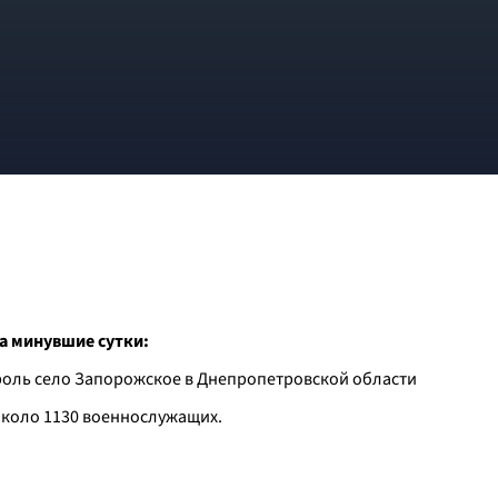
а минувшие сутки:
троль село Запорожское в Днепропетровской области
около 1130 военнослужащих.