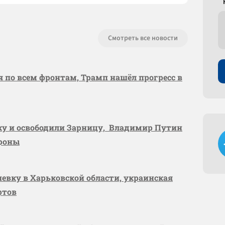
Смотреть все новости
я по всем фронтам, Трамп нашёл прогресс в
вку и освободили Зарницу, Владимир Путин
ороны
шевку в Харьковской области, украинская
ртов