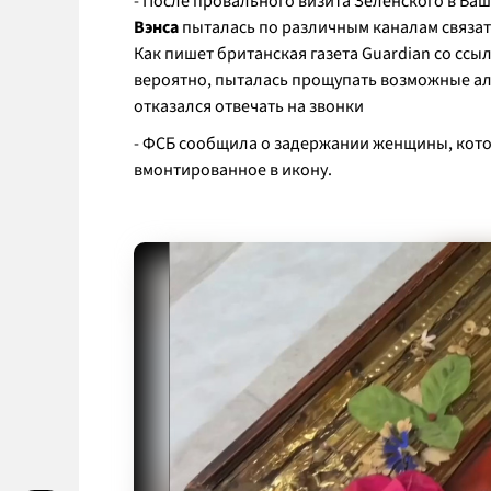
- После провального визита Зеленского в В
Вэнса
пыталась по различным каналам связат
Как пишет британская газета Guardian со сс
вероятно, пыталась прощупать возможные а
отказался отвечать на звонки
- ФСБ сообщила о задержании женщины, кото
вмонтированное в икону.