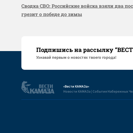
Сводка СВО: Российские войска взяли два по
грезит о победе до зимы
Подпишись на рассылку “ВЕС
Узнaвай первым о новостях твоего города!
«Вести КАМАЗа»
Новости КАМАЗа | События Набережных Ч
Полезная информация
Пользовательское соглашение