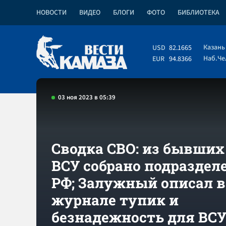
НОВОСТИ
ВИДЕО
БЛОГИ
ФОТО
БИБЛИОТЕКА
Казань
USD
82.1665
Наб.Ч
EUR
94.8366
03 ноя 2023 в 05:39
Сводка СВО: из бывших
ВСУ собрано подраздел
РФ; Залужный описал в
журнале тупик и
безнадежность для ВСУ