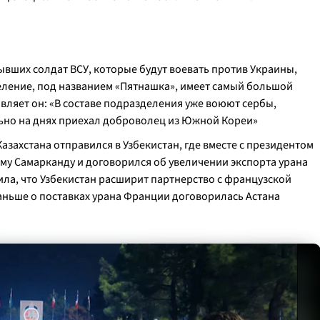
вших солдат ВСУ, которые будут воевать против Украины,
еление, под названием «Пятнашка», имеет самый большой
ляет он: «В составе подразделения уже воюют сербы,
льно на днях приехал доброволец из Южной Кореи»
Казахстана отправился в Узбекистан, где вместе с президентом
му Самарканду и договорился об увеличении экспорта урана
ла, что Узбекистан расширит партнерство с французской
ньше о поставках урана Франции договорилась Астана