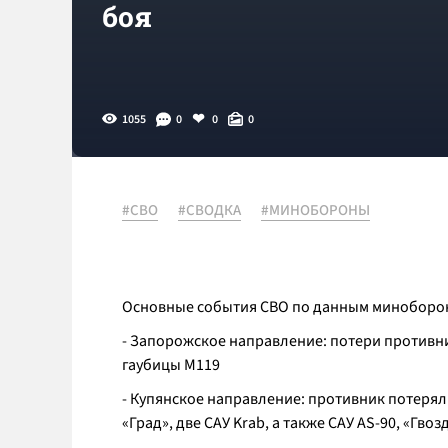
боя
1055
0
0
0
#СВО
#СВОДКА
#МИНОБОРОНЫ
Основные события СВО по данным минобороны
- Запорожское направление: потери противни
гаубицы М119
- Купянское направление: противник потеря
«Град», две САУ Krab, а также САУ АS-90, «Гвоз