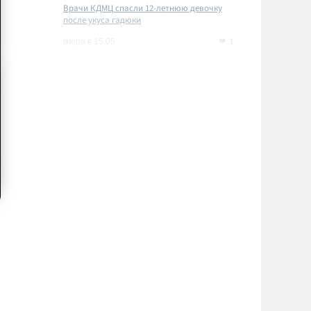
Врачи КДМЦ спасли 12-летнюю девочку
после укуса гадюки
1
вчера в 15:05