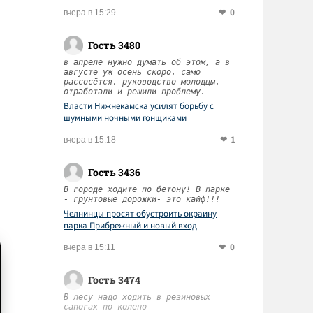
0
вчера в 15:29
Гость 3480
в апреле нужно думать об этом, а в
августе уж осень скоро. само
рассосётся. руководство молодцы.
отработали и решили проблему.
Власти Нижнекамска усилят борьбу с
шумными ночными гонщиками
1
вчера в 15:18
Гость 3436
В городе ходите по бетону! В парке
- грунтовые дорожки- это кайф!!!
Челнинцы просят обустроить окраину
парка Прибрежный и новый вход
0
вчера в 15:11
Гость 3474
В лесу надо ходить в резиновых
сапогах по колено