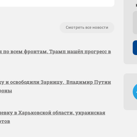
Смотреть все новости
я по всем фронтам, Трамп нашёл прогресс в
вку и освободили Зарницу, Владимир Путин
ороны
шевку в Харьковской области, украинская
ртов