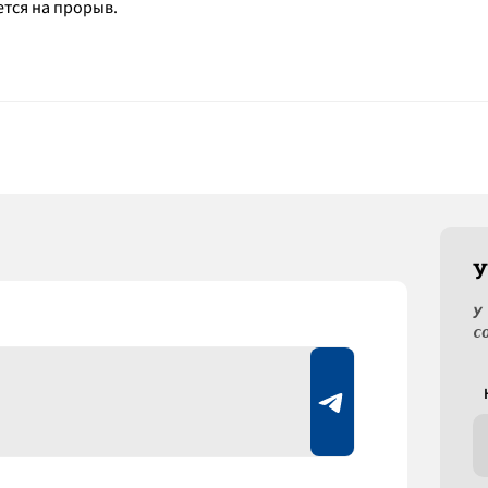
ется на прорыв.
У
У
с