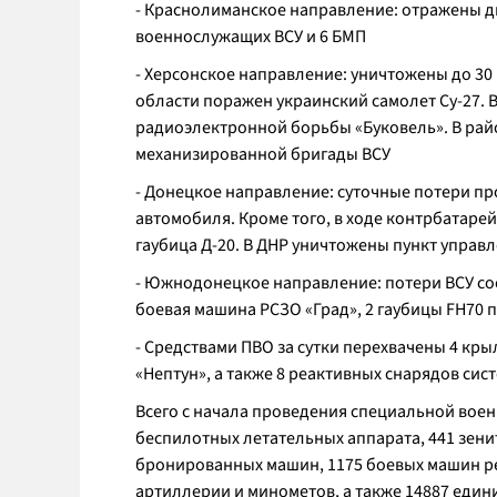
- Краснолиманское направление: отражены дв
военнослужащих ВСУ и 6 БМП
- Херсонское направление: уничтожены до 3
области поражен украинский самолет Су-27. 
радиоэлектронной борьбы «Буковель». В рай
механизированной бригады ВСУ
- Донецкое направление: суточные потери про
автомобиля. Кроме того, в ходе контрбатаре
гаубица Д-20. В ДНР уничтожены пункт управ
- Южнодонецкое направление: потери ВСУ сос
боевая машина РСЗО «Град», 2 гаубицы FH70 п
- Средствами ПВО за сутки перехвачены 4 кр
«Нептун», а также 8 реактивных снарядов сис
Всего с начала проведения специальной воен
беспилотных летательных аппарата, 441 зени
бронированных машин, 1175 боевых машин ре
артиллерии и минометов, а также 14887 еди