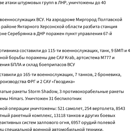
е атаки штурмовых групп в ЛНР, уничтожены до 40
0 военнослужащих ВСУ. На аэродроме Миргород Полтавской
В районе Янтарного Херсонской области разбита станция
оне Серебрянка в ДНР поражен пункт управления 67-й
тивника составили до 115-ти военнослужащих, танк, 9 БМП и 4
йной борьбы поражены две САУ Krab, артсистема М777 и
ления БПЛА и склад боеприпасов ВСУ
тавили до 165-ти военнослужащих, 7 танков, 2 броневика,
роизводства ФРГ и 2 САУ «Гвоздика»
ылатые ракеты Storm Shadow, 3 противокорабельные ракеты
темы Himars. Уничтожен 31 беспилотник
ной операции уничтожены: 521 самолет, 254 вертолета, 8543
тный ракетный комплекс, 13118 танков и других боевых
активных систем залпового огня, 6957 орудий полевой
ниц специальной военной автомобильной техники.