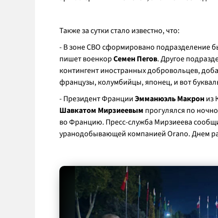
Также за сутки стало известно, что:
- В зоне СВО сформировано подразделение бы
пишет военкор
Семен Пегов
. Другое подразд
контингент иностранных добровольцев, добав
французы, колумбийцы, японец, и вот буква
- Президент Франции
Эмманюэль Макрон
из 
Шавкатом Мирзиеевым
прогулялся по ночно
во Францию. Пресс-служба Мирзиеева сообщи
уранодобывающей компанией Orano. Днем ра