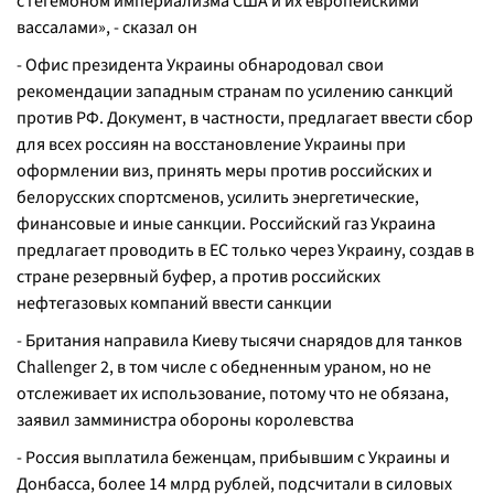
с гегемоном империализма США и их европейскими
вассалами», - сказал он
- Офис президента Украины обнародовал свои
рекомендации западным странам по усилению санкций
против РФ. Документ, в частности, предлагает ввести сбор
для всех россиян на восстановление Украины при
оформлении виз, принять меры против российских и
белорусских спортсменов, усилить энергетические,
финансовые и иные санкции. Российский газ Украина
предлагает проводить в ЕС только через Украину, создав в
стране резервный буфер, а против российских
нефтегазовых компаний ввести санкции
- Британия направила Киеву тысячи снарядов для танков
Challenger 2, в том числе с обедненным ураном, но не
отслеживает их использование, потому что не обязана,
заявил замминистра обороны королевства
- Россия выплатила беженцам, прибывшим с Украины и
Донбасса, более 14 млрд рублей, подсчитали в силовых