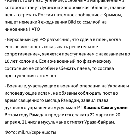
- Киев готовит наступление, основными направлениями
которого станут Луганск и Запорожская область, главная
цель - отрезать России наземное сообщение с Крымом,
пишет немецкий ежедневник Bild со ссылкой на
чиновника НАТО
- Верховный суд РФ разъяснил, что сдача в плен, когда
есть возможность «оказывать решительное
сопротивление», является преступлением с наказанием до
10 лет колонии. Если же военный по физическому
состоянию не способен избежать плена, то состава
преступления в этом нет
- Военные, участвующие в военной операции на Украине и
исповедующие ислам, не обязаны соблюдать пост во
время священного месяца Рамадан, заявил глава
духовного управления мусульман РТ
Камиль Самигуллин
.
В этом году Рамадан продлится с заката 22 марта по 20
апреля. 21 числа мусульмане отметят Ураза-байрам.
Фото:
mil.ru/скриншоты