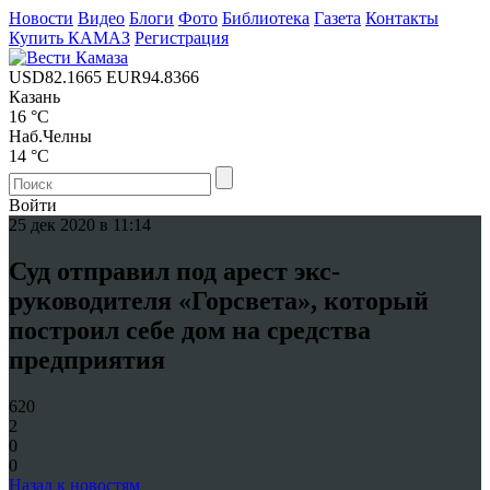
Новости
Видео
Блоги
Фото
Библиотека
Газета
Контакты
Купить КАМАЗ
Регистрация
USD
82.1665
EUR
94.8366
Казань
16 °C
Наб.Челны
14 °C
Войти
25 дек 2020 в 11:14
Суд отправил под арест экс-
руководителя «Горсвета», который
построил себе дом на средства
предприятия
620
2
0
0
Назад к новостям