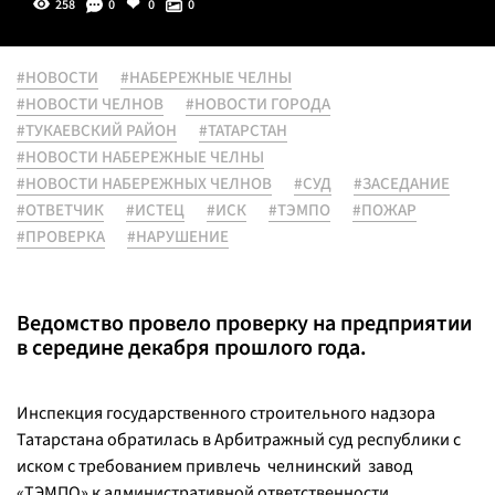
258
0
0
0
#НОВОСТИ
#НАБЕРЕЖНЫЕ ЧЕЛНЫ
#НОВОСТИ ЧЕЛНОВ
#НОВОСТИ ГОРОДА
#ТУКАЕВСКИЙ РАЙОН
#ТАТАРСТАН
#НОВОСТИ НАБЕРЕЖНЫЕ ЧЕЛНЫ
#НОВОСТИ НАБЕРЕЖНЫХ ЧЕЛНОВ
#СУД
#ЗАСЕДАНИЕ
#ОТВЕТЧИК
#ИСТЕЦ
#ИСК
#ТЭМПО
#ПОЖАР
#ПРОВЕРКА
#НАРУШЕНИЕ
Ведомство провело проверку на предприятии
в середине декабря прошлого года.
Инспекция государственного строительного надзора
Татарстана обратилась в Арбитражный суд республики с
иском с требованием привлечь челнинский завод
«ТЭМПО» к административной ответственности