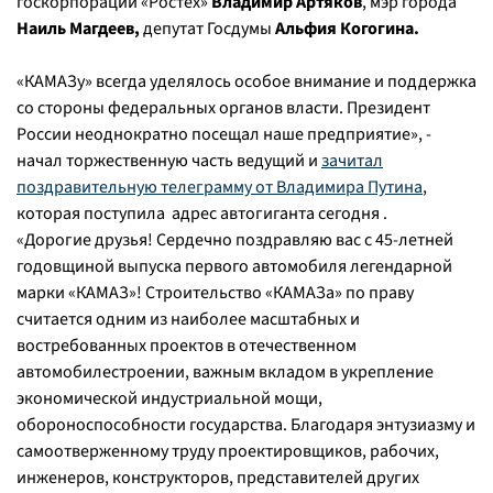
госкорпорации «Ростех»
Владимир Артяков
, мэр города
Наиль Магдеев,
депутат Госдумы
Альфия Когогина.
«КАМАЗу» всегда уделялось особое внимание и поддержка
со стороны федеральных органов власти. Президент
России неоднократно посещал наше предприятие», -
начал торжественную часть ведущий и
зачитал
поздравительную телеграмму от Владимира Путина
,
которая поступила адрес автогиганта сегодня .
«Дорогие друзья! Сердечно поздравляю вас с 45-летней
годовщиной выпуска первого автомобиля легендарной
марки «КАМАЗ»! Строительство «КАМАЗа» по праву
считается одним из наиболее масштабных и
востребованных проектов в отечественном
автомобилестроении, важным вкладом в укрепление
экономической индустриальной мощи,
обороноспособности государства. Благодаря энтузиазму и
самоотверженному труду проектировщиков, рабочих,
инженеров, конструкторов, представителей других