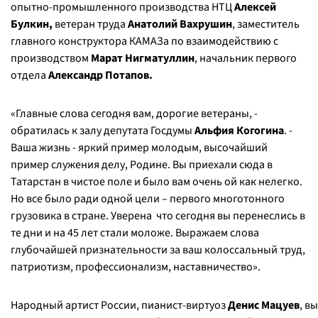
опытно-промышленного производства НТЦ
Алексей
Булкин,
ветеран труда
Анатолий Вахрушин
, заместитель
главного конструктора КАМАЗа по взаимодействию с
производством
Марат Нигматуллин
, начальник первого
отдела
Александр Потапов.
«Главные слова сегодня вам, дорогие ветераны,
-
обратилась к залу депутата Госдумы
Альфия Когогина
. -
Ваша жизнь - яркий пример молодым, высочайший
пример служения делу, Родине. Вы приехали сюда в
Татарстан в чистое поле и было вам очень ой как нелегко.
Но все было ради одной цели – первого многотонного
грузовика в стране. Уверена что сегодня вы перенеслись в
те дни и на 45 лет стали моложе. Выражаем слова
глубочайшей признательности за ваш колоссальный труд,
патриотизм, профессионализм, наставничество».
Народный артист России, пианист-виртуоз
Денис Мацуев
, в