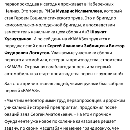
первопроходцев и сегодня проживает в Набережных
Челнах. Это токарь РИЗа
Мударис Исламгалеев
, который
стал Героем Социалистического труда. Это и бригадир
комсомольско-молодежной бригады, а впоследствии
заместитель начальника цеха сборки АвЗ
Шаукат
Хуснутдинов
. И по сей день на «КАМАЗе» трудятся и
передают свой опыт
Сергей Иванович Зяблицев и Виктор
Федорович Лоскутов.
Уважаемые участники сборки
первого автомобиля, ветераны производства, строители
«КАМАЗ»! Огромная вам благодарность и за первый
автомобиль и за старт производства первых грузовиков!»
Зал стоя приветствовал людей, чьими руками был собран
первый «КАМАЗ».
«Мы чтим неповторимый труд первопроходцев и дорожим
уникальной историей предприятия, продолжил после
оваций зала Сергей Анатольевич. - На этом прочном
фундаменте уже новое поколение камазовцев решает
задачу, по своим масштабам не менее грандиозную, чем