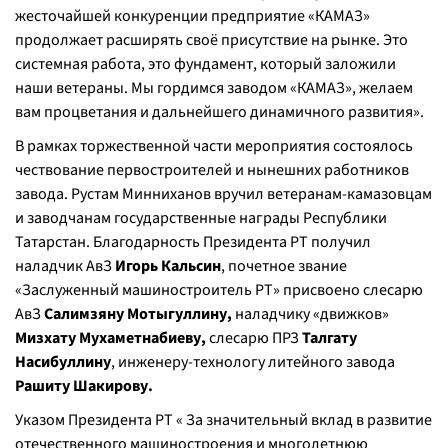
жесточайшей конкуренции предприятие «КАМАЗ»
продолжает расширять своё присутствие на рынке. Это
системная работа, это фундамент, который заложили
наши ветераны. Мы гордимся заводом «КАМАЗ», желаем
вам процветания и дальнейшего динамичного развития»
.
В рамках торжественной части мероприятия состоялось
чествование первостроителей и нынешних работников
завода. Рустам Минниханов вручил ветеранам-камазовцам
и заводчанам государственные награды Республики
Татарстан. Благодарность Президента РТ получил
наладчик АвЗ
Игорь Кальсин
, почетное звание
«Заслуженный машиностроитель РТ» присвоено слесарю
АвЗ
Салимзяну Мотыгуллину,
наладчику «движков»
Мизхату Мухаметнабиеву,
слесарю ПРЗ
Талгату
Насибуллину
, инженеру-технологу литейного завода
Рашиту Шакирову.
Указом Президента РТ « За значительный вклад в развитие
отечественного машиностроения и многолетнюю