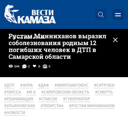
Рустам Минниханов выразил
30 янв 2021 в 14:08
соболезнования родным 12
погибших человек в ДТП в
Самарской области
644
2
0
0
#ДТП
#ФУРА
#ДАФ
#МИКРОАВТОБУС
#СИТРОЕН
#ТАРССА
#М-5
#САРАТОВСКАЯ ОБЛАСТЬ
#СМЕРТЬ
#РЕАНИМАЦИЯ
#СПИСОК
#ГУБЕРНАТОР
#УЛЬЯНОВСКАЯ
#ТАТАРСТАН
#РУСТАМ МИННИХАНОВ
#НОВОСТИ