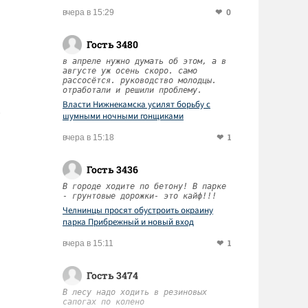
0
вчера в 15:29
Гость 3480
в апреле нужно думать об этом, а в
августе уж осень скоро. само
рассосётся. руководство молодцы.
отработали и решили проблему.
Власти Нижнекамска усилят борьбу с
шумными ночными гонщиками
1
вчера в 15:18
Гость 3436
В городе ходите по бетону! В парке
- грунтовые дорожки- это кайф!!!
Челнинцы просят обустроить окраину
парка Прибрежный и новый вход
1
вчера в 15:11
Гость 3474
В лесу надо ходить в резиновых
сапогах по колено