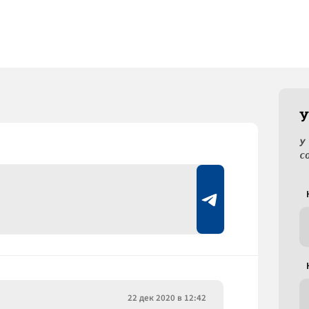
У
У
с
22 дек 2020 в 12:42