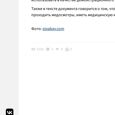
использовать в качестве демонстрационного
Также в тексте документа говорится о том, 
проходить медосмотры, иметь медицинскую к
Фото:
pixabay.com
3268
3
0
0