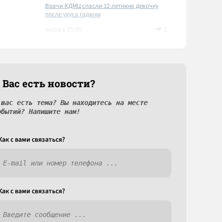
Врачи КДМЦ спасли 12-летнюю девочку
после укуса гадюки
1
вчера в 15:05
 Вас есть новости?
 вас есть тема? Вы находитесь на месте
обытий? Напишите нам!
Как c вами связаться?
Как c вами связаться?