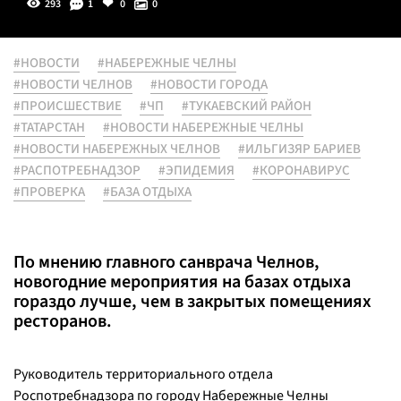
293
1
0
0
#НОВОСТИ
#НАБЕРЕЖНЫЕ ЧЕЛНЫ
#НОВОСТИ ЧЕЛНОВ
#НОВОСТИ ГОРОДА
#ПРОИСШЕСТВИЕ
#ЧП
#ТУКАЕВСКИЙ РАЙОН
#ТАТАРСТАН
#НОВОСТИ НАБЕРЕЖНЫЕ ЧЕЛНЫ
#НОВОСТИ НАБЕРЕЖНЫХ ЧЕЛНОВ
#ИЛЬГИЗЯР БАРИЕВ
#РАСПОТРЕБНАДЗОР
#ЭПИДЕМИЯ
#КОРОНАВИРУС
#ПРОВЕРКА
#БАЗА ОТДЫХА
По мнению главного санврача Челнов,
новогодние мероприятия на базах отдыха
гораздо лучше, чем в закрытых помещениях
ресторанов.
Руководитель территориального отдела
Роспотребнадзора по городу Набережные Челны