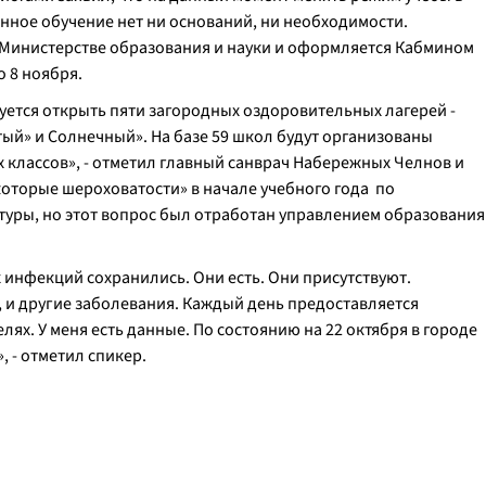
онное обучение нет ни оснований, ни необходимости.
Министерстве образования и науки и оформляется Кабмином
о 8 ноября.
ется открыть пяти загородных оздоровительных лагерей -
ый» и Солнечный». На базе 59 школ будут организованы
 классов
», - отметил главный санврач Набережных Челнов и
екоторые шероховатости» в начале учебного года по
уры, но этот вопрос был отработан управлением образования
инфекций сохранились. Они есть. Они присутствуют.
пп, и другие заболевания. Каждый день предоставляется
ях. У меня есть данные. По состоянию на 22 октября в городе
», - отметил спикер.