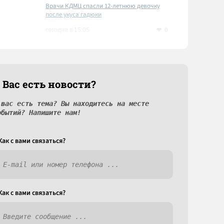
Врачи КДМЦ спасли 12-летнюю девочку
после укуса гадюки
0
сегодня в 15:05
 Вас есть новости?
 вас есть тема? Вы находитесь на месте
обытий? Напишите нам!
Как c вами связаться?
Как c вами связаться?