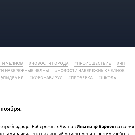
ТИ ЧЕЛНОВ
#НОВОСТИ ГОРОДА
#ПРОИСШЕСТВИЕ
#ЧП
ТИ НАБЕРЕЖНЫЕ ЧЕЛНЫ
#НОВОСТИ НАБЕРЕЖНЫХ ЧЕЛНОВ
#ЭПИДЕМИЯ
#КОРОНАВИРУС
#ПРОВЕРКА
#ШКОЛА
 ноября.
спотребнадзора Набережных Челнов
Ильгизяр Бариев
во время
стами заявил, что на данный момент менять режим учебы в