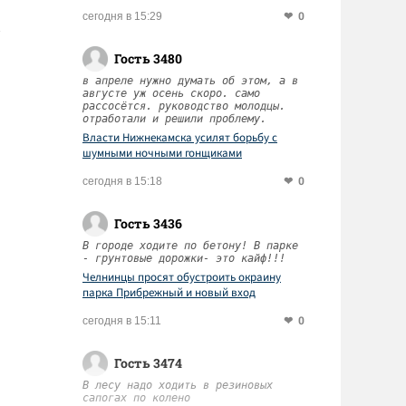
0
сегодня в 15:29
Гость 3480
в апреле нужно думать об этом, а в
августе уж осень скоро. само
рассосётся. руководство молодцы.
отработали и решили проблему.
Власти Нижнекамска усилят борьбу с
шумными ночными гонщиками
0
сегодня в 15:18
Гость 3436
В городе ходите по бетону! В парке
- грунтовые дорожки- это кайф!!!
Челнинцы просят обустроить окраину
парка Прибрежный и новый вход
0
сегодня в 15:11
Гость 3474
В лесу надо ходить в резиновых
сапогах по колено