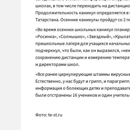
школах, в том числе переходить на дистанци
Продолжительность каникул определяется в 
Татарстана. Осенние каникулы пройдут со 2 п
«
Во время осенних школьных каникул планиру
«Росинка», «Солнышко», «Звездный», «Крылат
пришкольные лагеря для учащихся начальных
подчеркнул, что были, как он выразился, «н
сохранению дистанции и измерению температ
и директорами школ.
«
Все ранее циркулирующие штаммы вирусных 
Естественно, у нас будут и грипп, и парагри
информация о болеющих детях и преподавател
были отстранены 16 учеников и один учитель
Фото:
te-st.ru