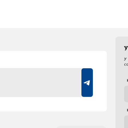
У
У
с