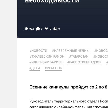
962
0
0
0
#НОВОСТИ
#НАБЕРЕЖНЫЕ ЧЕЛНЫ
#НОВОС
#ТУКАЕВСКИЙ РАЙОН
#ТАТАРСТАН
#НОВОС
#ИЛЬГИЗЯР БАРИЕВ
#РАСПОТРЕБНАДЗОР
#ДЕТИ
#РЕБЕНОК
Осенние каникулы пройдут со 2 по 8
Руководитель территориального отдела Ро
сегодняшнего онлайн-конференции с журнали