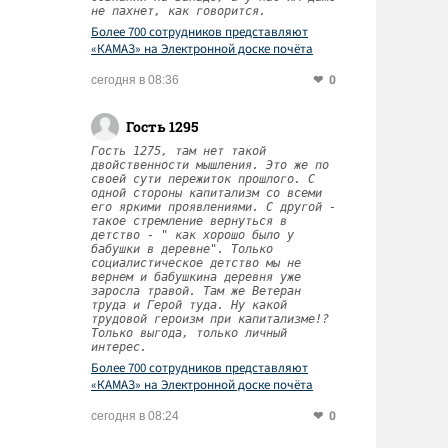
не пахнет, как говорится.
Более 700 сотрудников представляют
«КАМАЗ» на Электронной доске почёта
Татарстана
0
сегодня в 08:36
Гость 1295
Гость 1275, там нет такой
двойственности мышления. Это же по
своей сути пережиток прошлого. С
одной стороны капитализм со всеми
его яркими проявлениями. С другой -
такое стремление вернуться в
детство - " как хорошо было у
бабушки в деревне". Только
социалистическое детство мы не
вернем и бабушкина деревня уже
заросла травой. Там же Ветеран
труда и Герой туда. Ну какой
трудовой героизм при капитализме!?
Только выгода, только личный
интерес.
Более 700 сотрудников представляют
«КАМАЗ» на Электронной доске почёта
Татарстана
0
сегодня в 08:24