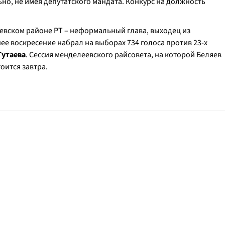
ьно, не имея депутатского мандата. Конкурс на должность
вском районе РТ – неформальный глава, выходец из
ее воскресение набрал на выборах 734 голоса против 23-х
Тутаева
. Сессия менделеевского райсовета, на которой Беляев
оится завтра.