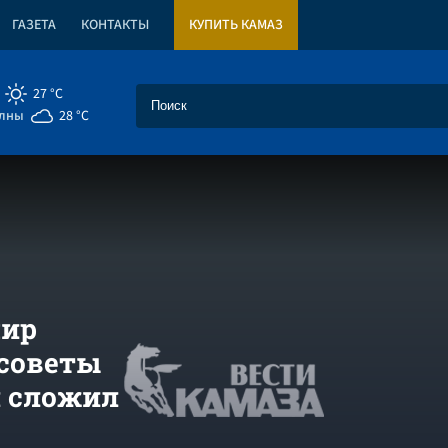
ГАЗЕТА
КОНТАКТЫ
КУПИТЬ КАМАЗ
27 °C
елны
28 °C
мир
рсоветы
н сложил