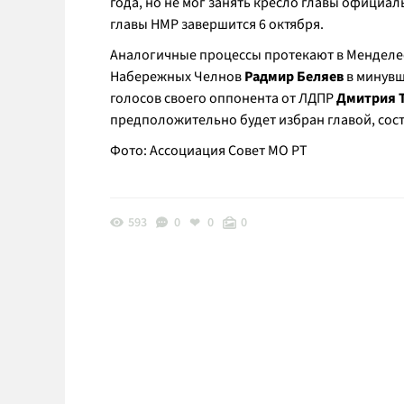
года, но не мог занять кресло главы официал
главы НМР завершится 6 октября.
Аналогичные процессы протекают в Менделее
Набережных Челнов
Радмир Беляев
в минувш
голосов своего оппонента от ЛДПР
Дмитрия 
предположительно будет избран главой, сост
Фото: Ассоциация Cовет МО РТ
593
0
0
0