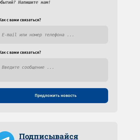
обытий? Напишите нам!
Как c вами связаться?
Как c вами связаться?
Предложить новость
Подписывайся