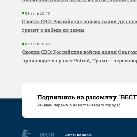
04 авг в 10:46
Сводка СВО: Российские войска взяли два по
грезит о победе до зимы
03 авг в 10:48
Сводка СВО: Российские войска взяли Ольго
производства ракет Patriot, Трамп - перегов
Подпишись на рассылку “ВЕС
Узнaвай первым о новостях твоего города!
«Вести КАМАЗа»