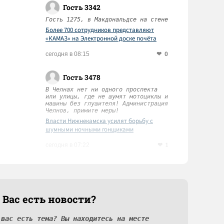
Гость 3342
Гость 1275, в Макдональдсе на стене
Более 700 сотрудников представляют
«КАМАЗ» на Электронной доске почёта
Татарстана
0
сегодня в 08:15
Гость 3478
В Челнах нет ни одного проспекта
или улицы, где не шумят мотоциклы и
машины без глушителя! Администрация
Челнов, примите меры!
Власти Нижнекамска усилят борьбу с
шумными ночными гонщиками
1
сегодня в 07:22
 Вас есть новости?
 вас есть тема? Вы находитесь на месте