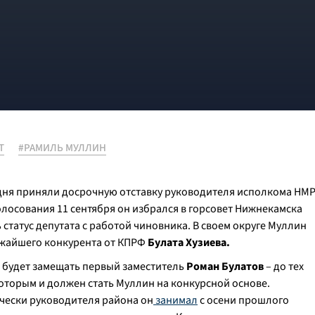
Т
#РАМИЛЬ МУЛЛИН
дня приняли досрочную отставку руководителя исполкома НМ
олосования 11 сентября он избрался в горсовет Нижнекамска
статус депутата с работой чиновника. В своем округе Муллин
лижайшего конкурента от КПРФ
Булата Хузиева.
 будет замещать первый заместитель
Роман Булатов
– до тех
которым и должен стать Муллин на конкурсной основе.
чески руководителя района он
занимал
с осени прошлого