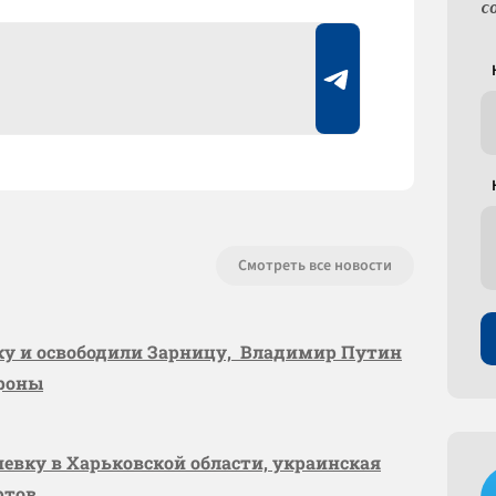
с
Смотреть все новости
вку и освободили Зарницу, Владимир Путин
ороны
шевку в Харьковской области, украинская
ртов