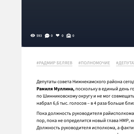
593
0
0
0
#РАДМИР БЕЛЯЕВ
#ПОЛНОМОЧИЕ
#ДЕПУТА
Депутаты совета Нижнекамского района сего
Рамиля Муллина,
поскольку в единый день г
по Шинниковскому округу и не мог совмещать 
набрал 6,6 тыс. голосов – в 4 раза больше б
Пока должность руководителя райисполкома
пор, пока не определится новый глава НМР, 
Должность руководителя исполкома, а факти