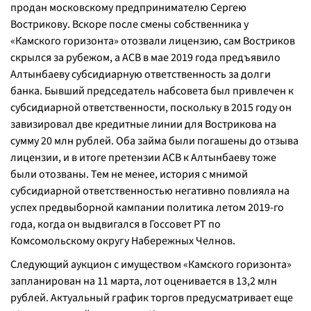
продан московскому предпринимателю Сергею
Вострикову. Вскоре после смены собственника у
«Камского горизонта» отозвали лицензию, сам Востриков
скрылся за рубежом, а АСВ в мае 2019 года предъявило
Алтынбаеву субсидиарную ответственность за долги
банка. Бывший председатель набсовета был привлечен к
субсидиарной ответственности, поскольку в 2015 году он
завизировал две кредитные линии для Вострикова на
сумму 20 млн рублей. Оба займа были погашены до отзыва
лицензии, и в итоге претензии АСВ к Алтынбаеву тоже
были отозваны. Тем не менее, история с мнимой
субсидиарной ответственностью негативно повлияла на
успех предвыборной кампании политика летом 2019-го
года, когда он выдвигался в Госсовет РТ по
Комсомольскому округу Набережных Челнов.
Следующий аукцион с имуществом «Камского горизонта»
запланирован на 11 марта, лот оценивается в 13,2 млн
рублей. Актуальный график торгов предусматривает еще