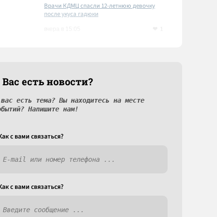
Врачи КДМЦ спасли 12-летнюю девочку
после укуса гадюки
1
вчера в 15:05
 Вас есть новости?
 вас есть тема? Вы находитесь на месте
обытий? Напишите нам!
Как c вами связаться?
Как c вами связаться?