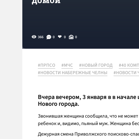
366
0
0
0
#ПРПСО
#МЧС
#НОВЫЙ ГОРОД
#40 КОМ
#НОВОСТИ НАБЕРЕЖНЫЕ ЧЕЛНЫ
#НОВОСТИ 
Вчера вечером, 3 января в в начале
Нового города.
Звонившая женщина сообщила, что не может п
ребенок и, видимо, пьяный муж. Женщина бес
Дежурная смена Приволжского поисково-спас