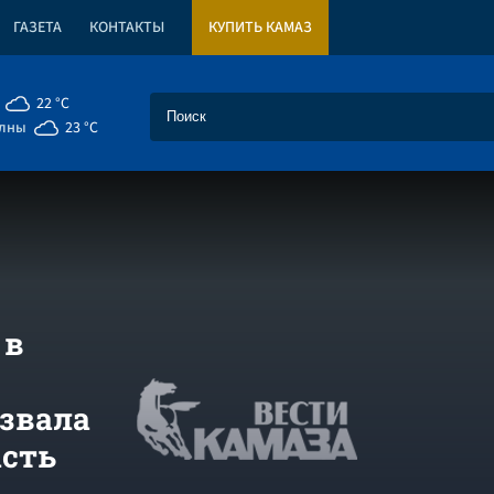
ГАЗЕТА
КОНТАКТЫ
КУПИТЬ КАМАЗ
22 °C
елны
23 °C
 в
звала
асть