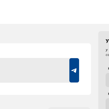
У
У
с