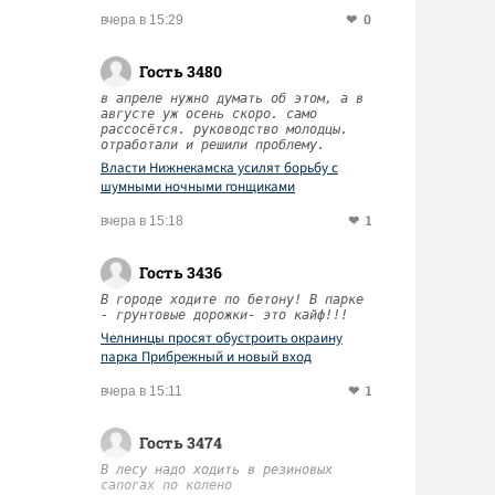
0
вчера в 15:29
Гость 3480
в апреле нужно думать об этом, а в
августе уж осень скоро. само
рассосётся. руководство молодцы.
отработали и решили проблему.
Власти Нижнекамска усилят борьбу с
шумными ночными гонщиками
1
вчера в 15:18
Гость 3436
В городе ходите по бетону! В парке
- грунтовые дорожки- это кайф!!!
Челнинцы просят обустроить окраину
парка Прибрежный и новый вход
1
вчера в 15:11
Гость 3474
В лесу надо ходить в резиновых
сапогах по колено