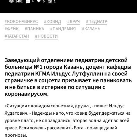
1402
4
0
1
#КОРОНАВИРУС
#КОВИД
#ВРАЧ
#ПЕДИАТР
#ФЕЙК
#ПАНИКА
#ПАНДЕМИЯ
#КАЗАНЬ
#ТАТАРСТАН
#НОВОСТИ
Заведующий отделением педиатрии детской
больницы №1 города Казань, доцент кафедры
педиатрии КГМА Ильдус Лутфуллин на своей
страничке в соцсети призывает не паниковать
и не биться в истерике по ситуации с
коронавирусом.
«Ситуация с ковидом серьезная, друзья,
- пишет Ильдус
Яудатович. -
Надежды на то, что ковид будет держаться на
уровне плато, не оправдались, вторая волна идёт во всей
красе. Если хочешь рассмешить Бога - почаще давай
прогнозы.