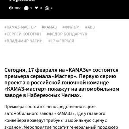
2860
3
0
2
#КАМАЗ-МАСТЕР
#КАМАЗ
#ФИЛЬМ
#АВЗ
#СЕРГЕЙ КОГОГИН
#ФЕДОР БОНДАРЧУК
#ВЛАДИМИР ЧАГИН
#17 ФЕВРАЛЯ
Сегодня, 17 февраля на «КАМАЗе» состоится
премьера сериала «Мастер». Первую серию
проекта о российской гоночной команде
«КАМАЗ-мастер» покажут на автомобильном
заводе в Набережных Челнах.
Премьера состоится непосредственно в цехе
автомобильного завода «КАМАЗа», где у главного
конвейера возведут трибуны и мобильную сцену с
экраном. Мероприятие посетит генеральный продюсер