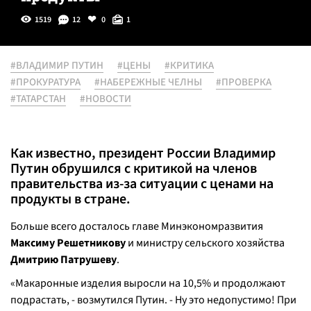
1519
12
0
1
#ВЛАДИМИР ПУТИН
#ЦЕНЫ
#КРИТИКА
#ПРОКУРАТУРА
#НАБЕРЕЖНЫЕ ЧЕЛНЫ
#ПРОВЕРКА
#ТАТАРСТАН
#НОВОСТИ
Как известно, президент России Владимир
Путин обрушился с критикой на членов
правительства из-за ситуации с ценами на
продукты в стране.
Больше всего досталось главе Минэкономразвития
Максиму Решетникову
и министру сельского хозяйства
Дмитрию Патрушеву
.
«Макаронные изделия выросли на 10,5% и продолжают
подрастать,
- возмутился Путин. -
Ну это недопустимо! При