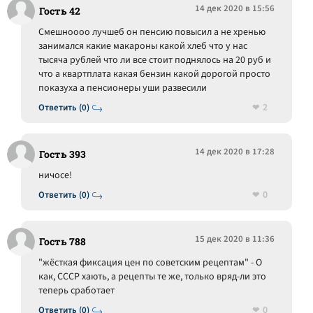
14 дек 2020 в 15:56
Гость 42
Смешноооо лучшеб он пенсию повысил а не хренью
занимался какие макароны какой хлеб что у нас
тысяча рублей что ли все стоит поднялось на 20 руб и
что а квартплата какая бензин какой дорогой просто
показуха а пенсионеры уши развесили
2
Ответить (0)
14 дек 2020 в 17:28
Гость 393
ничосе!
0
Ответить (0)
15 дек 2020 в 11:36
Гость 788
"жёсткая фиксация цен по советским рецептам" - О
как, СССР хають, а рецепты те же, только вряд-ли это
теперь сработает
0
Ответить (0)