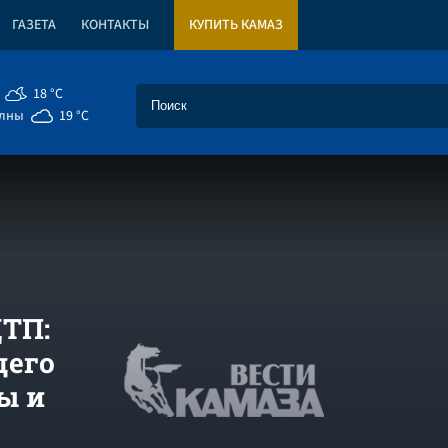
ГАЗЕТА
КОНТАКТЫ
КУПИТЬ КАМАЗ
18 °C
елны
19 °C
ДТП:
щего
ы и