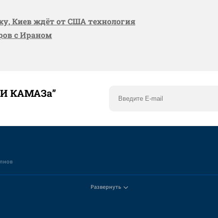
вку, Киев ждёт от США технология
оров с Ираном
ТИ КАМАЗа”
елнов
Развернуть