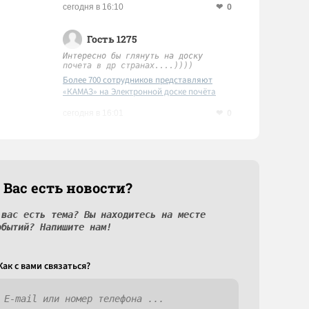
0
сегодня в 16:10
Гость 1275
Интересно бы глянуть на доску
почета в др странах....))))
Более 700 сотрудников представляют
«КАМАЗ» на Электронной доске почёта
Татарстана
0
сегодня в 16:01
 Вас есть новости?
 вас есть тема? Вы находитесь на месте
обытий? Напишите нам!
Как c вами связаться?