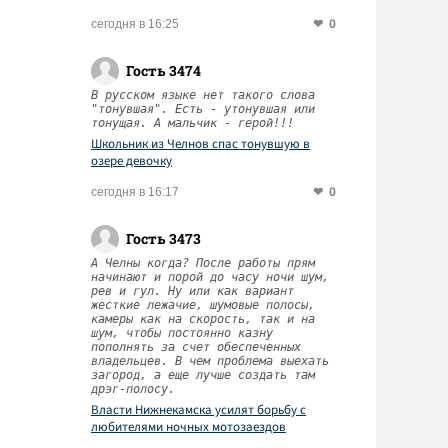
0
сегодня в 16:25
Гость 3474
В русском языке нет такого слова
"тонувшая". Есть - утонувшая или
тонущая. А мальчик - герой!!!
Школьник из Челнов спас тонувшую в
озере девочку
0
сегодня в 16:17
Гость 3473
А Челны когда? После работы прям
начинают и порой до часу ночи шум,
рев и гул. Ну или как вариант
жесткие лежачие, шумовые полосы,
камеры как на скорость, так и на
шум, чтобы постоянно казну
пополнять за счет обеспеченных
владельцев. В чем проблема выехать
загород, а еще лучше создать там
дрэг-полосу.
Власти Нижнекамска усилят борьбу с
любителями ночных мотозаездов