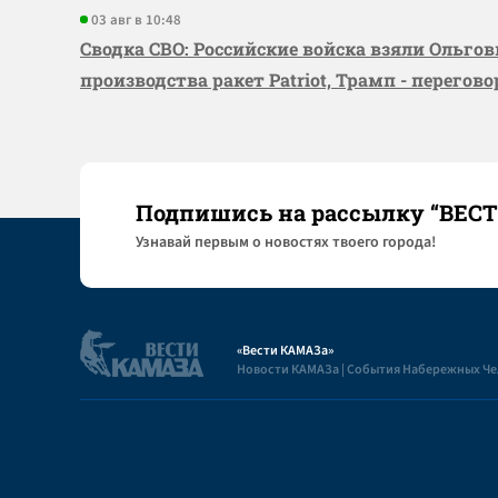
03 авг в 10:48
Сводка СВО: Российские войска взяли Ольго
производства ракет Patriot, Трамп - перегов
Подпишись на рассылку “ВЕС
Узнaвай первым о новостях твоего города!
«Вести КАМАЗа»
Новости КАМАЗа | События Набережных Ч
Полезная информация