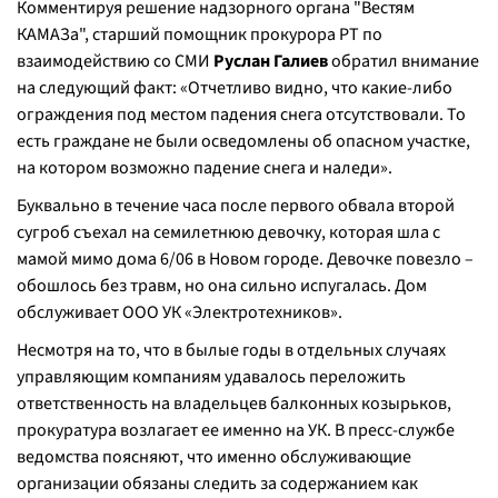
Комментируя решение надзорного органа "Вестям
КАМАЗа", старший помощник прокурора РТ по
взаимодействию со СМИ
Руслан Галиев
обратил внимание
на следующий факт: «Отчетливо видно, что какие-либо
ограждения под местом падения снега отсутствовали. То
есть граждане не были осведомлены об опасном участке,
на котором возможно падение снега и наледи».
Буквально в течение часа после первого обвала второй
сугроб съехал на семилетнюю девочку, которая шла с
мамой мимо дома 6/06 в Новом городе. Девочке повезло –
обошлось без травм, но она сильно испугалась. Дом
обслуживает ООО УК «Электротехников».
Несмотря на то, что в былые годы в отдельных случаях
управляющим компаниям удавалось переложить
ответственность на владельцев балконных козырьков,
прокуратура возлагает ее именно на УК. В пресс-службе
ведомства поясняют, что именно обслуживающие
организации обязаны следить за содержанием как