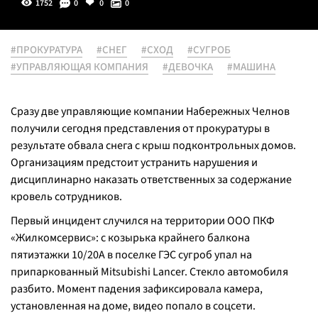
1752
0
0
0
#ПРОКУРАТУРА
#СНЕГ
#СХОД
#СУГРОБ
#УПРАВЛЯЮЩАЯ КОМПАНИЯ
#ДЕВОЧКА
#МАШИНА
Сразу две управляющие компании Набережных Челнов
получили сегодня представления от прокуратуры в
результате обвала снега с крыш подконтрольных домов.
Организациям предстоит устранить нарушения и
дисциплинарно наказать ответственных за содержание
кровель сотрудников.
Первый инцидент случился на территории ООО ПКФ
«Жилкомсервис»: с козырька крайнего балкона
пятиэтажки 10/20А в поселке ГЭС сугроб упал на
припаркованный Mitsubishi Lancer. Стекло автомобиля
разбито. Момент падения зафиксировала камера,
установленная на доме, видео попало в соцсети.