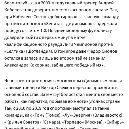
бело-голубых, а в 2009-м году главный тренер Андрей
Кобелев стал доверять и место в основном составе. Так,
при Кобелеве Свежов дебютировал за главную команду
против питерского «Зенита», где динамовцы одержали
победу со счетом 1:0. Позднее молодому футболисту
доверили выйти с первых минут в матче
квалификационного раунда Лиги Чемпионов против
«Селтика» (Шотландия). В той игре даже Федор Смолов
остался в запасе и лишь во втором тайме заменил
Александра Кокорина, забившего победный мяч.
Через некоторое время в московском «Динамо» сменился
главный тренер и Виктор Свежов перестал проходить в
основной состав. Затем футболист стал менять свое место
работы как перчатки, побывав во многих уголках страны.
Так, с 2010 по 2019 год спортсмен выступал за такие
команды, как «Томь (Томск), «Луч-Энергия» (Владивосток),
«Крылья Советов» (Самара), «Торпедо» (Москва), «Сибирь»