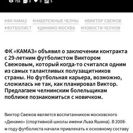
758
0
0
5
#ФК КАМАЗ
#НАБЕРЕЖНЫЕ ЧЕЛНЫ
#ВИКТОР СВЕЖОВ
#ФУТБОЛИСТ
#ДИНАМО МОСКВА
#НОВОСТИ ЧЕЛНОВ
ФК «КАМАЗ» объявил о заключении контракта
с 29-летним футболистом Виктором
Свежовым, который когда-то считался одним
из самых талантливых полузащитников
страны. Но футбольная карьера, возможно,
сложилась не так, как планировал Виктор.
Предлагаем челнинским болельщикам
поближе познакомиться с новичком.
Виктор Свежов является воспитанником московского
«Динамо» (спортивной школы имени Льва Яшина). В 2008-
м году футболиста начали привлекать к основному составу