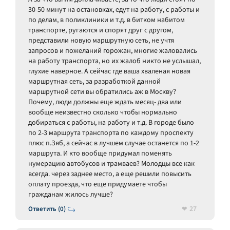
30-50 минут на остановках, едут на работу, с работы и
по делам, в поликлиники и т.д. в битком набитом
транспорте, ругаются и спорят друг с другом,
представили новую маршрутную сеть, не учтя
запросов и пожеланий горожан, многие жаловались
на работу транспорта, но их жалоб никто не услышал,
глухие наверное. А сейчас где ваша хваленая новая
маршрутная сеть, за разработкой данной
маршрутной сети вы обратились аж в Москву?
Почему, люди должны еще ждать месяц- два или
вообще неизвестно сколько чтобы нормально
добираться с работы, на работу и т.д. В городе было
по 2-3 маршрута транспорта по каждому проспекту
плюс п.Зяб, а сейчас в лучшем случае останется по 1-2
маршрута. И кто вообще придумал поменять
нумерацию автобусов и трамваев? Молодцы все как
всегда. через заднее место, а еще решили повысить
оплату проезда, что еще придумаете чтобы
гражданам жилось лучше?
27
Ответить (0)