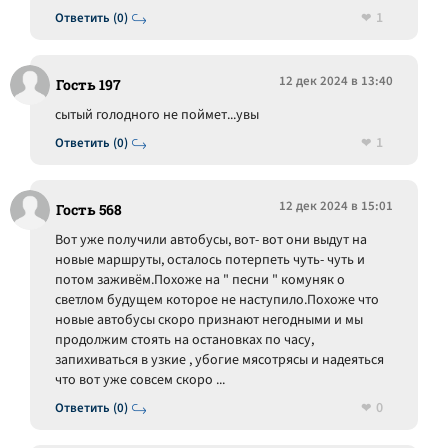
1
Ответить (0)
12 дек 2024 в 13:40
Гость 197
сытый голодного не поймет...увы
1
Ответить (0)
12 дек 2024 в 15:01
Гость 568
Вот уже получили автобусы, вот- вот они выдут на
новые маршруты, осталось потерпеть чуть- чуть и
потом заживём.Похоже на " песни " комуняк о
светлом будущем которое не наступило.Похоже что
новые автобусы скоро признают негодными и мы
продолжим стоять на остановках по часу,
запихиваться в узкие , убогие мясотрясы и надеяться
что вот уже совсем скоро ...
0
Ответить (0)