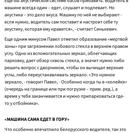
Еще бы акустической системе басов прибавить. Водитель в
машине всегда один – едет, слушает и подпевает. Но
акустика – это дело вкуса. Машину по ней не выбирают -
если нужно, водитель сам поставит и настроит себе ту
акустику, которая ему нравится», - считает Синькевич.
Еще одним минусом Павел отметил образование «мертвой
зоны» при загрязнении лобового стекла в верхнем правом
углу. Одно из вспомогательных зеркал, облегчающих
парковку, дает обзор сквозь стекла, а значит нужно либо
решить вопрос с дворником, чтобы он вычищал верхние
углы, либо переустанавливать зеркало. «Это нужное
зеркало, - говорит Павел, - Особенно когда ты в «колейке»
(
очередь на границе или при погрузке
– прим. ред.), а
время у тебя заканчивается и нужно припарковаться где-
то у отбойника».
«МАШИНА САМА ЕДЕТ В ГОРУ»
Что особенно впечатлило белорусского водителя, так это