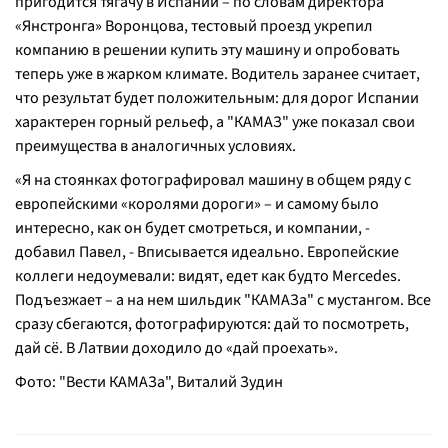
пригодится тягачу в Испании – по словам директора
«Янстронга» Воронцова, тестовый проезд укрепил
компанию в решении купить эту машину и опробовать
теперь уже в жарком климате. Водитель заранее считает,
что результат будет положительным: для дорог Испании
характерен горный рельеф, а "КАМАЗ" уже показал свои
преимущества в аналогичных условиях.
«Я на стоянках фотографировал машину в общем ряду с
европейскими «королями дороги» – и самому было
интересно, как он будет смотреться, и компании, -
добавил Павел, - Вписывается идеально. Европейские
коллеги недоумевали: видят, едет как будто Mercedes.
Подъезжает – а на нем шильдик "КАМАЗа" с мустангом. Все
сразу сбегаются, фотографируются: дай то посмотреть,
дай сё. В Латвии доходило до «дай проехать».
Фото: "Вести КАМАЗа", Виталий Зудин