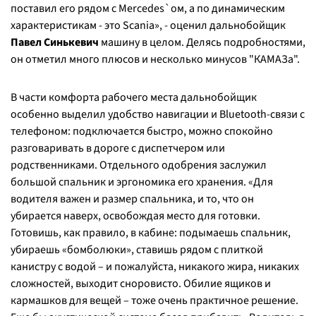
поставил его рядом с Mercedes`ом, а по динамическим
характеристикам - это Scania», - оценил дальнобойщик
Павел Синькевич
машину в целом. Делясь подробностями,
он отметил много плюсов и несколько минусов "КАМАЗа".
В части комфорта рабочего места дальнобойщик
особенно выделил удобство навигации и Bluetooth-связи с
телефоном: подключается быстро, можно спокойно
разговаривать в дороге с диспетчером или
родственниками. Отдельного одобрения заслужил
большой спальник и эргономика его хранения. «Для
водителя важен и размер спальника, и то, что он
убирается наверх, освобождая место для готовки.
Готовишь, как правило, в кабине: подымаешь спальник,
убираешь «бомболюки», ставишь рядом с плиткой
канистру с водой – и пожалуйста, никакого жира, никаких
сложностей, выходит сноровисто. Обилие ящиков и
кармашков для вещей – тоже очень практичное решение.