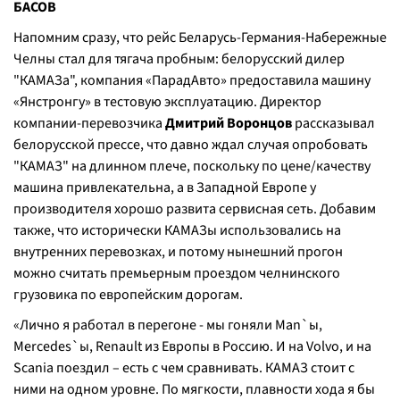
БАСОВ
Напомним сразу, что рейс Беларусь-Германия-Набережные
Челны стал для тягача пробным: белорусский дилер
"КАМАЗа", компания «ПарадАвто» предоставила машину
«Янстронгу» в тестовую эксплуатацию. Директор
компании-перевозчика
Дмитрий Воронцов
рассказывал
белорусской прессе, что давно ждал случая опробовать
"КАМАЗ" на длинном плече, поскольку по цене/качеству
машина привлекательна, а в Западной Европе у
производителя хорошо развита сервисная сеть. Добавим
также, что исторически КАМАЗы использовались на
внутренних перевозках, и потому нынешний прогон
можно считать премьерным проездом челнинского
грузовика по европейским дорогам.
«Лично я работал в перегоне - мы гоняли Man`ы,
Mercedes`ы, Renault из Европы в Россию. И на Volvo, и на
Scania поездил – есть с чем сравнивать. КАМАЗ стоит с
ними на одном уровне. По мягкости, плавности хода я бы