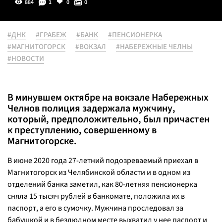
884
1
0
0
#ДНК
#ГРАБЕЖ
#БАНК
#ПЕНСИОНЕРКА
#МАГНИТОГОРСК
#ВОКЗАЛ
#НАБЕРЕЖНЫЕ ЧЕЛНЫ
#НОВОСТИ
В минувшем октябре на вокзале Набережных
Челнов полиция задержала мужчину,
который, предположительно, был причастен
к преступлению, совершенному в
Магнитогорске.
В июне 2020 года 27-летний подозреваемый приехал в
Магнитогорск из Челябинской области и в одном из
отделений банка заметил, как 80-летняя пенсионерка
сняла 15 тысяч рублей в банкомате, положила их в
паспорт, а его в сумочку. Мужчина проследовал за
бабушкой и в безлюдном месте выхватил у нее паспорт и