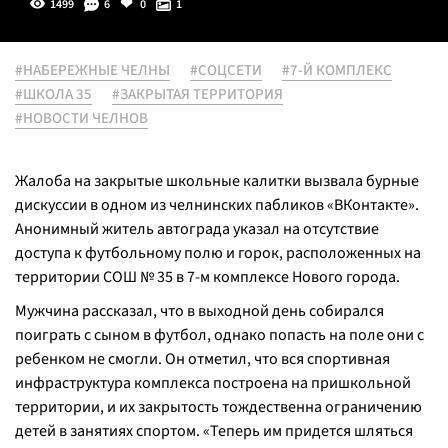
1499
6
0
1
#НАБЕРЕЖНЫЕ ЧЕЛНЫ
#СОЦСЕТИ
#7-Й КОМПЛЕКС
#ШКОЛА 35
#ЗАКРЫТАЯ ТЕРРИТОРИЯ
#НОВОСТИ ЧЕЛНОВ
Жалоба на закрытые школьные калитки вызвала бурные
дискуссии в одном из челнинских пабликов «ВКонтакте».
Анонимный житель автограда указал на отсутствие
доступа к футбольному полю и горок, расположенных на
территории СОШ № 35 в 7-м комплексе Нового города.
Мужчина рассказал, что в выходной день собирался
поиграть с сыном в футбол, однако попасть на поле они с
ребенком не смогли. Он отметил, что вся спортивная
инфраструктура комплекса построена на пришкольной
территории, и их закрытость тождественна ограничению
детей в занятиях спортом. «Теперь им придется шляться