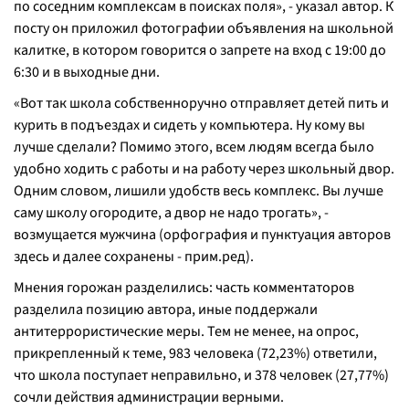
по соседним комплексам в поисках поля», - указал автор. К
посту он приложил фотографии объявления на школьной
калитке, в котором говорится о запрете на вход с 19:00 до
6:30 и в выходные дни.
«Вот так школа собственноручно отправляет детей пить и
курить в подъездах и сидеть у компьютера. Ну кому вы
лучше сделали? Помимо этого, всем людям всегда было
удобно ходить с работы и на работу через школьный двор.
Одним словом, лишили удобств весь комплекс. Вы лучше
саму школу огородите, а двор не надо трогать», -
возмущается мужчина
(орфография и пунктуация авторов
здесь и далее сохранены - прим.ред)
.
Мнения горожан разделились: часть комментаторов
разделила позицию автора, иные поддержали
антитеррористические меры. Тем не менее, на опрос,
прикрепленный к теме, 983 человека (72,23%) ответили,
что школа поступает неправильно, и 378 человек (27,77%)
сочли действия администрации верными.