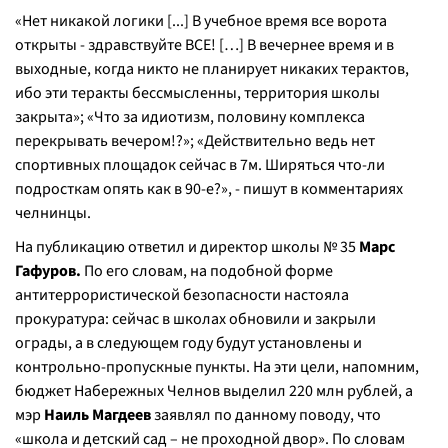
«Нет никакой логики [...] В учебное время все ворота
открыты - здравствуйте ВСЕ! […] В вечернее время и в
выходные, когда никто не планирует никаких терактов,
ибо эти теракты бессмысленны, территория школы
закрыта»; «Что за идиотизм, половину комплекса
перекрывать вечером!?»; «Действительно ведь нет
спортивных площадок сейчас в 7м. Ширяться что-ли
подросткам опять как в 90-е?», - пишут в комментариях
челнинцы.
На публикацию ответил и директор школы № 35
Марс
Гафуров.
По его словам, на подобной форме
антитеррористической безопасности настояла
прокуратура: сейчас в школах обновили и закрыли
ограды, а в следующем году будут установлены и
контрольно-пропускные пункты. На эти цели, напомним,
бюджет Набережных Челнов выделил 220 млн рублей, а
мэр
Наиль Магдеев
заявлял по данному поводу, что
«школа и детский сад – не проходной двор». По словам