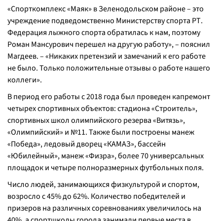
«Спорткомплекс «Маяк» в Зеленодольском районе – это
учреждение подведомственно Министерству спорта РТ.
Федерация лыжного спорта обратилась к нам, поэтому
Роман Мансурович перешел на другую работу», – пояснил
Магдеев. – «Никаких претензий и замечаний к его работе
не было. Только положительные отзывы о работе нашего
коллеги».
В период его работы с 2018 года был проведен капремонт
четырех спортивных объектов: стадиона «Строитель»,
спортивных школ олимпийского резерва «Витязь»,
«Олимпийский» и №11. Также были построены манеж
«Победа», ледовый дворец «КАМАЗ», бассейн
«Юбилейный», манеж «Физра», более 70 универсальных
площадок и четыре полноразмерных футбольных поля.
Число людей, занимающихся физкультурой и спортом,
возросло с 45% до 62%. Количество победителей и
призеров на различных соревнованиях увеличилось на
40%, а спортшколы города занимали первые места в