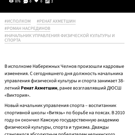
876
0
0
2
#ИСПОЛКОМ
#РЕНАТ АХМЕТШИН
#РОМАН НАСРЕДИНОВ
#НАЧАЛЬНИК УПРАВЛЕНИЯ ФИЗИЧЕСКОЙ КУЛЬТУРЫ И
СПОРТА
В исполкоме Набережных Челнов произошли кадровые
изменения. С сегодняшнего дня должность начальника
управления физической культуры и спорта занимает 38-
летний
Ренат Ахметшин
, ранее возглавлявший ДЮСШ
«Виктория».
Новый начальник управления спорта – воспитанник
спортивной школы «Витязь» по борьбе на поясах. В 2010
году он окончил Камскую государственную академию
физической культуры, спорта и туризма. Дважды
становился абсолютным победителем челнинского