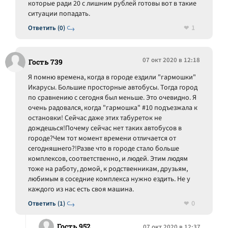
которые ради 20 с лишним рублей готовы вот в такие
ситуации попадать.
1
Ответить (0)
07 окт 2020 в 12:18
Гость 739
Я помню времена, когда в городе ездили "гармошки"
Икарусы. Большие просторные автобусы. Тогда город
по сравнению с сегодня был меньше. Это очевидно. Я
очень радовался, когда "гармошка" #10 подъезжала к
остановки! Сейчас даже этих табуреток не
дождешься!Почему сейчас нет таких автобусов в
городе?Чем тот момент времени отличается от
сегодняшнего?!Разве что в городе стало больше
комплексов, соответственно, и людей. Этим людям
тоже на работу, домой, к родственникам, друзьям,
любимым в соседние комплекса нужно ездить. Не у
каждого из нас есть своя машина.
0
Ответить (1)
Гость 952
07 окт 2020 в 12:37