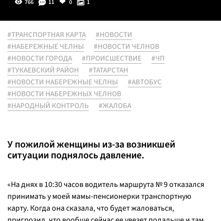
766
11
0
1
#ТРАНСПОРТНАЯ КАРТА
#НОВОСТИ
#НАБЕРЕЖНЫЕ ЧЕЛНЫ
#НОВОСТИ ЧЕЛНОВ
#НОВОСТИ ГОРОДА
#ПРОИСШЕСТВИЕ
#ЧП
#ТУКАЕВСКИЙ РАЙОН
#ТАТАРСТАН
#НОВОСТИ НАБЕРЕЖНЫЕ ЧЕЛНЫ
#АВТОБУС
#НОВОСТИ НАБЕРЕЖНЫХ ЧЕЛНОВ
#НАРОДНЫЙ КОНТРОЛЬ
#ЖАЛОБА
У пожилой женщины из-за возникшей
ситуации поднялось давление.
«
На днях в 10:30 часов водитель маршрута № 9 отказался
принимать у моей мамы-пенсионерки транспортную
карту. Когда она сказала, что будет жаловаться,
пригрозил, что вообще сейчас ее увезет подальше и там