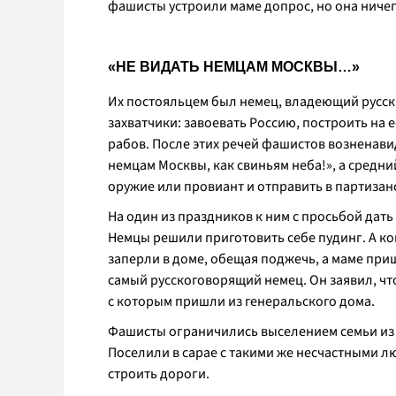
фашисты устроили маме допрос, но она ничего
«НЕ ВИДАТЬ НЕМЦАМ МОСКВЫ…»
Их постояльцем был немец, владеющий русск
захватчики: завоевать Россию, построить на 
рабов. После этих речей фашистов возненави
немцам Москвы, как свиньям неба!», а средни
оружие или провиант и отправить в партизан
На один из праздников к ним с просьбой дат
Немцы решили приготовить себе пудинг. А ко
заперли в доме, обещая поджечь, а маме приш
самый русскоговорящий немец. Он заявил, что
с которым пришли из генеральского дома.
Фашисты ограничились выселением семьи из д
Поселили в сарае с такими же несчастными л
строить дороги.