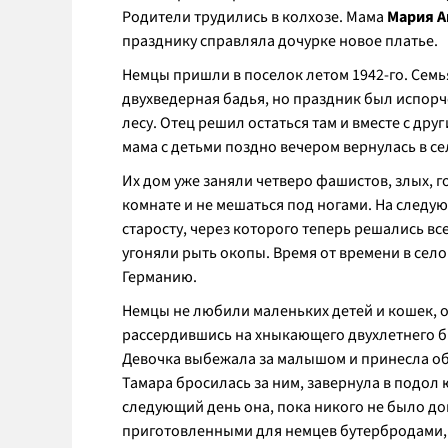
Родители трудились в колхозе. Мама
Мария А
празднику справляла дочурке новое платье.
Немцы пришли в поселок летом 1942-го. Семь
двухведерная бадья, но праздник был испорч
лесу. Отец решил остаться там и вместе с др
мама с детьми поздно вечером вернулась в се
Их дом уже заняли четверо фашистов, злых, 
комнате и не мешаться под ногами. На следу
старосту, через которого теперь решались вс
угоняли рыть окопы. Время от времени в се
Германию.
Немцы не любили маленьких детей и кошек, 
рассердившись на хныкающего двухлетнего бр
Девочка выбежала за малышом и принесла обр
Тамара бросилась за ним, завернула в подол 
следующий день она, пока никого не было дом
приготовленными для немцев бутербродами, а