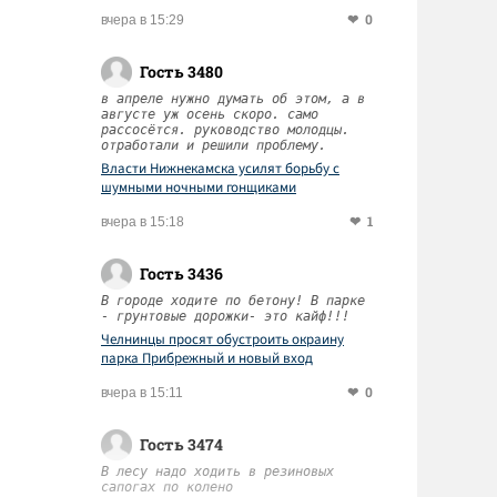
0
вчера в 15:29
Гость 3480
в апреле нужно думать об этом, а в
августе уж осень скоро. само
рассосётся. руководство молодцы.
отработали и решили проблему.
Власти Нижнекамска усилят борьбу с
шумными ночными гонщиками
1
вчера в 15:18
Гость 3436
В городе ходите по бетону! В парке
- грунтовые дорожки- это кайф!!!
Челнинцы просят обустроить окраину
парка Прибрежный и новый вход
0
вчера в 15:11
Гость 3474
В лесу надо ходить в резиновых
сапогах по колено