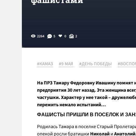
2264
5
0
2
#КАМАЗ
#9 МАЯ
#ДЕНЬ ПОБЕДЫ
#ВОСПО
На ПРЗ Тамару Федоровну Ивашину помнят и 
предприятия 30 лет назад. Эта женщина все
частушки. Характер у нее такой – дружелюб
пережить немало испытаний…
ФАШИСТЫ ПРИШЛИ В ПОСЕЛОК И ЗАН
Родилась Тамара в поселке Старый Пролетари
опекой росли братишки
Николай
и
Анатолий