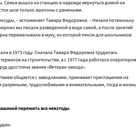
. Семья вышла на станцию в надежде вернуться домой на
осток шли только эшелоны с ранеными.
 посуды, – вспоминает Тамара Федоровна. – Начали потихоньку
чернил мы писали разведенной в воде сажей, а после занятий
рна перемалывали в муку, из которой пекли для школьников
ли в 1973 году. Сначала Тамара Федоровна трудилась
ериалов на строительстве, а с 1977 года работала операторо
труд удостоена звания «Ветеран завода».
ьствием общается с заводчанами, принимает приглашения на
ти разумными, трудолюбивыми и внимательными, тогда и жизнь
ашиной пережить все невзгоды
Зудин.