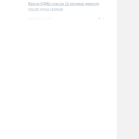
Врачи КДМЦ спасли 12-летнюю девочку
после укуса гадюки
1
вчера в 15:05
м