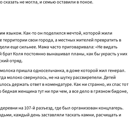
 сказать не могла, и семью оставили в покое.
им языком. Как-то он поделился мечтой, которой жили
ее территории свои города, а местных жителей превратить в
дели еще сильнее. Мама часто приговаривала: «Не видать
й брат Коля постоянно вынашивал планы, как бы украсть у них
ский отряд.
ь молока пришла односельчанка, в доме которой жил генерал.
гда молоко свернулось, не на шутку рассвирепели. Детей
лось держать ответ в комендатуре. Как ни странно, их спас тот
 бедная женщина тут ни при чем, а все дело в грязном бидоне,
еревни на 107-й разъезд, где был организован концлагерь.
юдьми, каждый день заставляли таскать камни, расчищать и