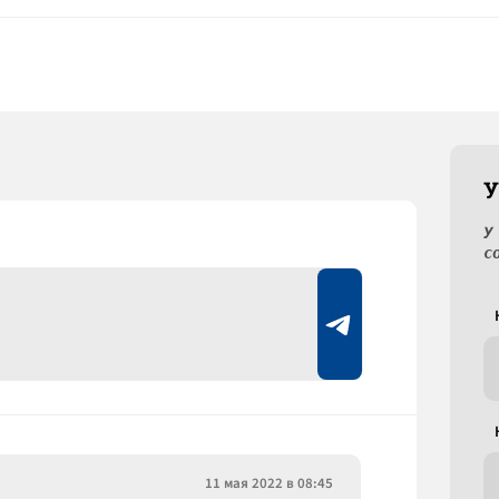
У
У
с
11 мая 2022 в 08:45