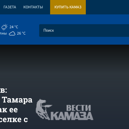
ГАЗЕТА
КОНТАКТЫ
КУПИТЬ КАМАЗ
24 °C
елны
26 °C
в:
 Тамара
к ее
селке с