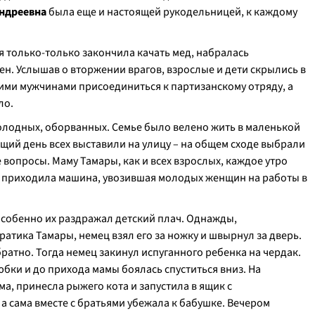
ндреевна
была еще и настоящей рукодельницей, к каждому
я только-только закончила качать мед, набралась
ен. Услышав о вторжении врагов, взрослые и дети скрылись в
угими мужчинами присоединиться к партизанскому отряду, а
ло.
голодных, оборванных. Семье было велено жить в маленькой
ющий день всех выставили на улицу – на общем сходе выбрали
е вопросы. Маму Тамары, как и всех взрослых, каждое утро
ло приходила машина, увозившая молодых женщин на работы в
особенно их раздражал детский плач. Однажды,
атика Тамары, немец взял его за ножку и швырнул за дверь.
атно. Тогда немец закинул испуганного ребенка на чердак.
юбки и до прихода мамы боялась спуститься вниз. На
а, принесла рыжего кота и запустила в ящик с
 сама вместе с братьями убежала к бабушке. Вечером