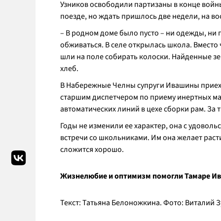
Узников освободили партизаны в конце войны
поезде, но ждать пришлось две недели, на в
– В родном доме было пусто – ни одежды, ни
обживаться. В селе открылась школа. Вместо 
шли на поле собирать колоски. Найденные зе
хлеб.
В Набережные Челны супруги Ивашины приеха
старшим диспетчером по приему инертных мат
автоматических линий в цехе сборки рам. За 
Годы не изменили ее характер, она с удовол
встречи со школьниками. Им она желает рас
сложится хорошо.
Жизнелюбие и оптимизм помогли Тамаре Ив
Текст: Татьяна Белоножкина. Фото: Виталий 