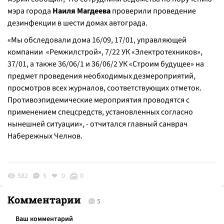
мэра города
Наиля Магдеева
проверили проведение
дезинфекции в шести домах автограда.
«
Мы обследовали дома 16/09, 17/01, управляющей
компании
«
Ремжилстрой
»
, 7/22 УК
«
Э
лектротехников
»
,
37/01, а также 36/06/1 и 36/06/2 УК
«
Строим будущее
»
на
предмет проведения необходимых дезмероприятий,
просмотров всех журналов, соответствующих отметок.
Противоэпидемические мероприятия проводятся с
применением спецсредств, установленных согласно
нынешней ситуации
», - отчитался главный санврач
Набережных Челнов.
582
5
0
0
Комментарии
5