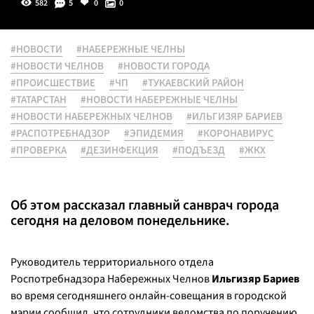
582
5
0
0
#НОВОСТИ
#НАБЕРЕЖНЫЕ ЧЕЛНЫ
#НОВОСТИ ЧЕЛНОВ
#НОВОСТИ ГОРОДА
#ПРОИСШЕСТВИЕ
#ЧП
#ТУКАЕВСКИЙ РАЙОН
#ТАТАРСТАН
#НОВОСТИ НАБЕРЕЖНЫЕ ЧЕЛНЫ
#НОВОСТИ НАБЕРЕЖНЫХ ЧЕЛНОВ
#ИЛЬГИЗЯР БАРИЕВ
#РАСПОТРЕБНАДЗОР
#ЭПИДЕМИЯ
#КОРОНАВИРУС
#ПРОВЕРКА
#ДЕЗИНФЕКЦИЯ
#ПОДЪЕЗД
#ЖКХ
Об этом рассказал главный санврач города
сегодня на деловом понедельнике.
Руководитель территориального отдела
Роспотребнадзора Набережных Челнов
Ильгизяр Бариев
во время сегодняшнего онлайн-совещания в городской
мэрии сообщил, что сотрудники ведомства по поручению