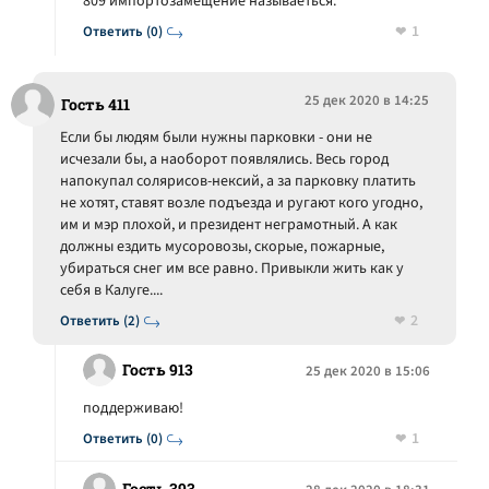
809 импортозамещение называеться.
1
Ответить (0)
25 дек 2020 в 14:25
Гость 411
Если бы людям были нужны парковки - они не
исчезали бы, а наоборот появлялись. Весь город
напокупал солярисов-нексий, а за парковку платить
не хотят, ставят возле подъезда и ругают кого угодно,
им и мэр плохой, и президент неграмотный. А как
должны ездить мусоровозы, скорые, пожарные,
убираться снег им все равно. Привыкли жить как у
себя в Калуге....
2
Ответить (2)
Гость 913
25 дек 2020 в 15:06
поддерживаю!
1
Ответить (0)
Гость 393