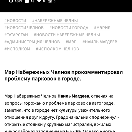
1663
18
0
0
#НОВОСТИ
#НАБЕРЕЖНЫЕ ЧЕЛНЫ
#НОВОСТИ ЧЕЛНОВ
#НОВОСТИ ГОРОДА
#МЭРИЯ
#ТАТАРСТАН
#НОВОСТИ НАБЕРЕЖНЫЕ ЧЕЛНЫ
#АДМИНИСТРАЦИЯ ЧЕЛНОВ
#МЭР
#НАИЛЬ МАГДЕЕВ
#ИСПОЛКОМ
#ИСПОЛКОМ ЧЕЛНОВ
Мэр Набережных Челнов прокомментировал
проблему парковок в городе.
Мэр Набережных Челнов
Наиль Магдеев
, отвечая на
вопросы горожан о проблеме парковок в автограде,
заметил, что в городе нет культуры уважительного
отношения друг к другу. Градоначальник подчеркнул -
открытые стоянки у крупных магистралей, в жилых
микрорайонах заполнены на 60-70%. Однако многие