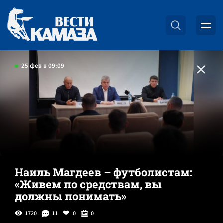
25 фев в 09:09
Наиль Магдеев – футболистам:
«Живем по средствам, вы
должны понимать»
1720
11
0
0